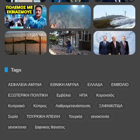
Tags
ΑΣΦΑΛΕΙΑ-ΑΜΥΝΑ
ΕΘΝΙΚΗ ΑΜΥΝΑ
ΕΛΛΑΔΑ
ΕΜΒΌΛΙΟ
ΕΞΩΤΕΡΙΚΗ ΠΟΛΙΤΙΚΗ
Εμβόλια
ΗΠΑ
Κορονοϊός
Κυπριακό
Κύπρος
Λαθρομετανάστευση
ΞΑΦΝΙΚΙΤΙΔΑ
Συρία
ΤΟΥΡΚΙΚΗ ΑΠΕΙΛΗ
Τουρκία
γενοκτονία
γενοκτονια
ξαφνικος θανατος