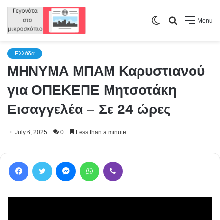
Switch
Search
Menu
skin
for
Ελλάδα
ΜΗΝΥΜΑ ΜΠΑΜ Καρυστιανού
για ΟΠΕΚΕΠΕ Μητσοτάκη
Εισαγγελέα – Σε 24 ώρες
July 6, 2025
0
Less than a minute
Facebook
Twitter
Messenger
WhatsApp
Viber