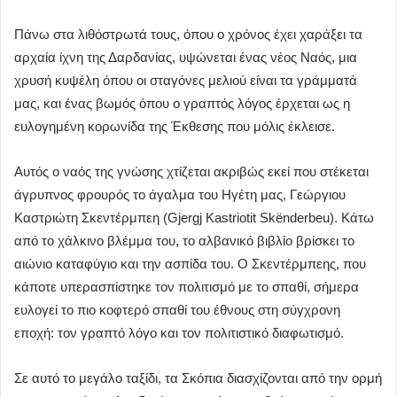
Πάνω στα λιθόστρωτά τους, όπου ο χρόνος έχει χαράξει τα
αρχαία ίχνη της Δαρδανίας, υψώνεται ένας νέος Ναός, μια
χρυσή κυψέλη όπου οι σταγόνες μελιού είναι τα γράμματά
μας, και ένας βωμός όπου ο γραπτός λόγος έρχεται ως η
ευλογημένη κορωνίδα της Έκθεσης που μόλις έκλεισε.
Αυτός ο ναός της γνώσης χτίζεται ακριβώς εκεί που στέκεται
άγρυπνος φρουρός το άγαλμα του Ηγέτη μας, Γεώργιου
Καστριώτη Σκεντέρμπεη (Gjergj Kastriotit Skënderbeu). Κάτω
από το χάλκινο βλέμμα του, το αλβανικό βιβλίο βρίσκει το
αιώνιο καταφύγιο και την ασπίδα του. Ο Σκεντέρμπεης, που
κάποτε υπερασπίστηκε τον πολιτισμό με το σπαθί, σήμερα
ευλογεί το πιο κοφτερό σπαθί του έθνους στη σύγχρονη
εποχή: τον γραπτό λόγο και τον πολιτιστικό διαφωτισμό.
Σε αυτό το μεγάλο ταξίδι, τα Σκόπια διασχίζονται από την ορμή