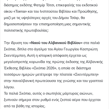
διάσημος εκδότης Φατμίρ Τότσι, επικεφαλής του εκδοτικού
οίκου «Toena» και του Ινστιτούτου Βιβλίου και Προώθησης,
μαζί με τις υψηλότερες αρχές του Δήμου Τσάιρ, θα
δημοσιοποιήσουν την επισημοποίηση μιας σημαντικής
πολιτιστικής πρωτοβουλίας:
Tην ίδρυση του
«Ναού του Αλβανικού Βιβλίου»
στα παλιά
Σκόπια, δίπλα στο άγαλμα του Αγίου Γεωργίου Καστριώτη
Σκεντέρμπεη. Αυτή η ιστορική απόφαση έρχεται ως
μεγαλοπρεπής κορωνίδα της πρώτης έκδοσης της Αλβανικής
Έκθεσης Βιβλίου «Σκόπια 2026», η οποία σε διάστημα
τεσσάρων ημερών μετέτρεψε την πλατεία «Σκεντέρμπεη»
στην παναλβανική πρωτεύουσα της γνώσης και του γραπτού
λόγου.
Τα παλιά Σκόπια, αυτός ο σιωπηλός μάρτυρας αιώνων,
ξυπνούν σήμερα στον ρυθμό ενός ζεστού αέρα που έρχεται
από τα βάθη της ιστορίας.