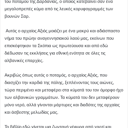
του ποταμού της Δαρδανίας, ο οποίος κατεβαίνει σαν ένα
μεγαλοπρεπές κύμα από τις λευκές κορυφογραμμές των
βουνών Σαρ.
Αυτός ο αρχαίος Αξιός μοιάζει με ένα μακρύ και αδιάσπαστο
νήμα του πρώην αναγεννησιακού λαού μας, εκείνων που
επισκέφτηκαν τα Σκόπια ως πρωτεύουσα και από εδώ
διέδωσαν τις εκκλήσεις για εθνική ενότητα σε όλες τις
αλβανικές επαρχίες.
Ακριβώς όπως αυτός ο ποταμός, ο αρχαίος Αξιός, που
διασχίζει την καρδιά της πόλης, ξεπλένοντας τους αιώνες,
τώρα περιμένει και μεταφέρει στα κύματά του τον όμορφο ήχο
των αλβανικών γραμμάτων. Τα κύματά του δεν μεταφέρουν
μόνο νερό, αλλά γίνονται μάρτυρες και διαδότες της αρχαίας
και άσβεστης μελωδίας μας.
Το βιβλίο εδώ γίνεται μια ζωντανή γέφυρα από χαρτί και