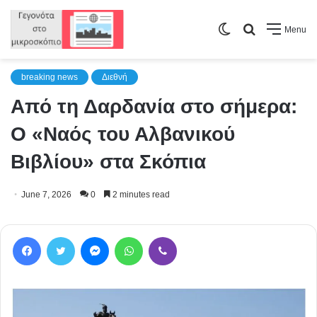
Switch
Search
Menu
skin
for
breaking news
Διεθνή
Από τη Δαρδανία στο σήμερα:
Ο «Ναός του Αλβανικού
Βιβλίου» στα Σκόπια
June 7, 2026
0
2 minutes read
Facebook
Twitter
Messenger
WhatsApp
Viber