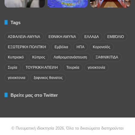
Tags
ΑΣΦΑΛΕΙΑ-ΑΜΥΝΑ
ΕΘΝΙΚΗ ΑΜΥΝΑ
ΕΛΛΑΔΑ
ΕΜΒΌΛΙΟ
ΕΞΩΤΕΡΙΚΗ ΠΟΛΙΤΙΚΗ
Εμβόλια
ΗΠΑ
Κορονοϊός
Κυπριακό
Κύπρος
Λαθρομετανάστευση
ΞΑΦΝΙΚΙΤΙΔΑ
Συρία
ΤΟΥΡΚΙΚΗ ΑΠΕΙΛΗ
Τουρκία
γενοκτονία
γενοκτονια
ξαφνικος θανατος
Βρείτε μας στο Twitter
© Πνευματική ιδιοκτησία 2026, Όλα τα δικαιώματα διατηρούνται