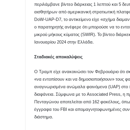
περιλάμβανε βίντεο διάρκειας 1 λεπτού και 5 
αισθητήρων από αμερικανική στρατιωτική πλατ
DoW-UAP-D7, το αντικείμενο είχε «σχήμα διαμαν
ο παρατηρητής ανέφερε ότι μπορούσε να το εντο
μικρού μήκους κύματος (SWIR). Το βίντεο διάρκε
Ιανουαρίου 2024 στην Ελλάδα.
Σταδιακές αποκαλύψεις
Ο Τραμπ είχε ανακοινώσει τον Φεβρουάριο ότι σ
«να εντοπίσουν και να δημοσιοποιήσουν» τους φ
αναγνωρισμένα ανώμαλα φαινόμενα (UAP) στο π
διαφάνεια. Σύμφωνα με το Associated Press, η π
Πενταγώνου αποτελείται από 162 φακέλους, όπω
έγγραφα του FBI και απομαγνητοφωνημένες συ
διάστημα.