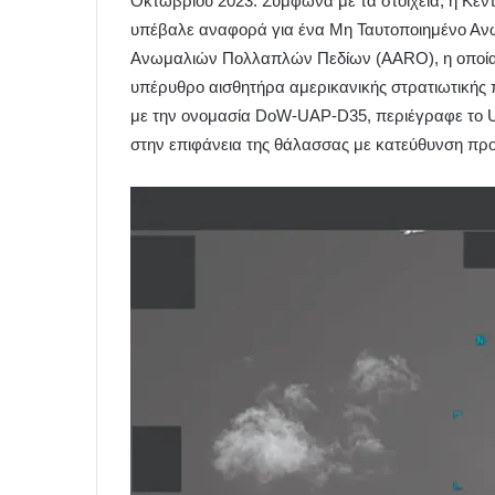
Οκτωβρίου 2023. Σύμφωνα με τα στοιχεία, η Κε
υπέβαλε αναφορά για ένα Μη Ταυτοποιημένο Αν
Ανωμαλιών Πολλαπλών Πεδίων (AARO), η οποία 
υπέρυθρο αισθητήρα αμερικανικής στρατιωτικής
με την ονομασία DoW-UAP-D35, περιέγραφε το UA
στην επιφάνεια της θάλασσας με κατεύθυνση προ