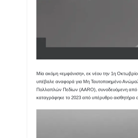
Μία ακόμη «εμφάνιση», εκ νέου την 1η Οκτωβρί
υπέβαλε αναφορά για Μη Ταυτοποιημένο Ανώμαλ
Πολλαπλών Πεδίων (AARO), συνοδευόμενη από βί
καταγράφηκε το 2023 από υπέρυθρο αισθητήρα α