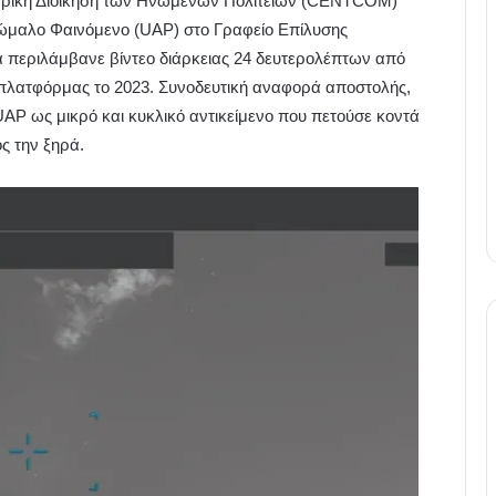
ντρική Διοίκηση των Ηνωμένων Πολιτειών (CENTCOM)
ώμαλο Φαινόμενο (UAP) στο Γραφείο Επίλυσης
περιλάμβανε βίντεο διάρκειας 24 δευτερολέπτων από
 πλατφόρμας το 2023. Συνοδευτική αναφορά αποστολής,
P ως μικρό και κυκλικό αντικείμενο που πετούσε κοντά
ς την ξηρά.