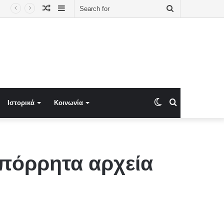
Random
Sidebar
Search
ΑΙΟΛΙΚΟΥ ΠΑΡΚΟΥ ΚΑΙ Ο ΕΡΓΟΛΑΒΟΣ ΓΙΑ ΤΗΝ ΚΑΤΑΣΤΡΟΦΙΚΗ ΦΩΤΙΑ ΣΕ ΒΟΙΩΤΙΑ ΚΑΙ ΑΤΤΙΚΗ
Article
for
Switch
Search
Ιστορικά
Κοινωνία
skin
for
πόρρητα αρχεία