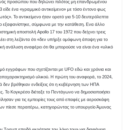
 ενός προσώπου που δηλώνει πιλότος μη επανδρωμένου
3 είδε ένα «γραμμικό αντικείμενο» με τόσο έντονο φως
ωτός». Το αντικείμενο ήταν ορατό για 5-10 δευτερόλεπτα
ενο εξαφανίστηκε, σύμφωνα με την κατάθεση. Ενα άλλο
στημική αποστολή Apollo 17 του 1972 που δείχνει τρεις
λέει στη λεζάντα ότι «δεν υπήρξε ομόφωνη άποψη για το
κή ανάλυση αναφέρει ότι θα μπορούσε να είναι ένα «υλικό
μό εγγράφων που σχετίζονται με UFO εδώ και χρόνια και
ν αποχαρακτηρισμό υλικού. Η πρώτη του αναφορά, το 2024,
δεν βρέθηκαν ενδείξεις ότι η κυβέρνηση των ΗΠΑ
ς. Το Κογκρέσο διέταξε το Πεντάγωνο να δημοσιοποιήσει
μίλησαν για τις εμπειρίες τους από επαφές με αεροσκάφη
ων πίεσε περαιτέρω, κατηγορώντας το υπουργείο Άμυνας
 Τραμπ επειδή «κράτησε τον λόγο του» για διαφάνεια,