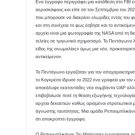
Ενα έγγραφο περιγράφει μια κατάθεση στο FBI
αεροσκάφους και είπε ότι τον Σεπτέμβριο του 202
που μπορούσε να διακρίνει «λωρίδες εντός του φ
και στη συνέχεια το φως έσβησε και το αντικείμ
αρχείο είναι μια φωτογραφία της NASA από τη δια
τελείες σε τριγωνικό σχηματισμό. Το Πεντάγωνο 
είδος της ανωμαλίας» όμως μια νέα, προκαταρκτι
αντικείμενο».
Το Πεντάγωνο εργαζόταν για τον αποχαρακτηρισ
το Κογκρέσο ίδρυσε το 2022 ένα γραφείο για το
αποκάλυψε εκατοντάδες νέα συμβάντα UAP αλλά 
επιβεβαίωσε ποτέ τη θέαση εξωγήινης τεχνολογία
αρχεία δεκαετιών καθώς ορισμένοι στρατιωτικοί 
άγνωστης ταυτότητας. Μια ομάδα Ρεπουμπλικάν
ότι αποκρύπτει έγγραφα.
Ο Ρεπουμπλικάνος Τιμ Μπάρτσετ ευχαρίστησε τον