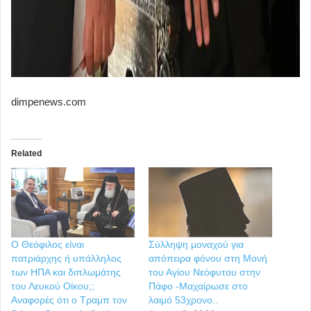
dimpenews.com
Related
Ο Θεόφιλος είναι
Σύλληψη μοναχού για
πατριάρχης ή υπάλληλος
απόπειρα φόνου στη Μονή
των ΗΠΑ και διπλωμάτης
του Αγίου Νεόφυτου στην
του Λευκού Οίκου;;
Πάφο -Μαχαίρωσε στο
Αναφορές ότι ο Τραμπ τον
λαιμό 53χρονο..