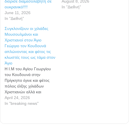
διόρισε διαμεσολαβητή σε
August 8, 2026
ουκρανικό!!!!
In "Διεθνή"
June 11, 2026
In "Διεθνή"
Συγκλονίζουν οι χιλιάδες
Μουσουλμάνοι και
Χριστιανοί στον Άγιο
Γεώργιο τον Κουδουνά
απλώνοντας και φέτος τις
κλωστές τους ως τάμα στον
Άγιο
Η Ι.Μ του Αγίου Γεωργίου
του Κουδουνά στην
Πρίγκηπο έγινε και φέτος
πόλος έλξης χιλιάδων
Χριστιανών αλλά και
Μουσουλμάνων που ζητούν
April 24, 2026
χάρες από τον Άγιο που τον
In "breaking news"
σέβονται σε ολόκληρη την
Μέση Ανατολή ΗΜονή Αγίου
Γεωργίου Κουδουνά στην
Πρίγκιπο στην Τουρκία, είναι