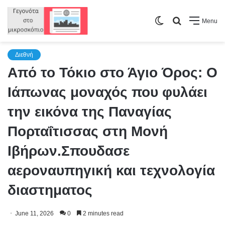
Switch
Search
Menu
skin
for
Διεθνή
Από το Τόκιο στο Άγιο Όρος: Ο
Ιάπωνας μοναχός που φυλάει
την εικόνα της Παναγίας
Πορταΐτισσας στη Μονή
Ιβήρων.Σπουδασε
αεροναυπηγική και τεχνολογία
διαστηματος
June 11, 2026
0
2 minutes read