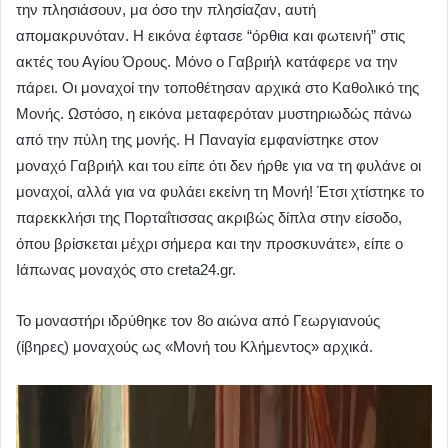
την πλησιάσουν, μα όσο την πλησίαζαν, αυτή
απομακρυνόταν. Η εικόνα έφτασε “όρθια και φωτεινή” στις
ακτές του Αγίου Όρους. Μόνο ο Γαβριήλ κατάφερε να την
πάρει. Οι μοναχοί την τοποθέτησαν αρχικά στο Καθολικό της
Μονής. Ωστόσο, η εικόνα μεταφερόταν μυστηριωδώς πάνω
από την πύλη της μονής. Η Παναγία εμφανίστηκε στον
μοναχό Γαβριήλ και του είπε ότι δεν ήρθε για να τη φυλάνε οι
μοναχοί, αλλά για να φυλάει εκείνη τη Μονή! Έτσι χτίστηκε το
παρεκκλήσι της Πορταΐτισσας ακριβώς δίπλα στην είσοδο,
όπου βρίσκεται μέχρι σήμερα και την προσκυνάτε», είπε ο
Ιάπωνας μοναχός στο creta24.gr.
Το μοναστήρι ιδρύθηκε τον 8ο αιώνα από Γεωργιανούς
(ίβηρες) μοναχούς ως «Μονή του Κλήμεντος» αρχικά.