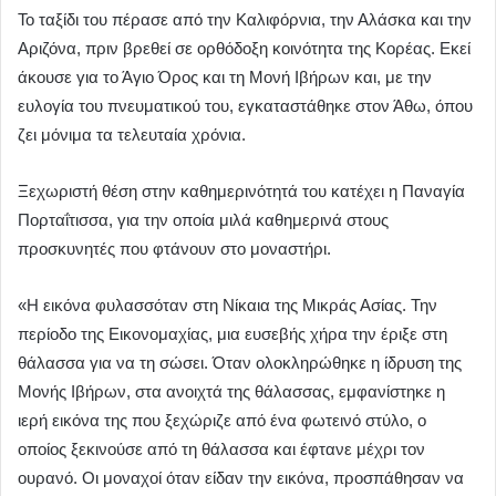
Το ταξίδι του πέρασε από την Καλιφόρνια, την Αλάσκα και την
Αριζόνα, πριν βρεθεί σε ορθόδοξη κοινότητα της Κορέας. Εκεί
άκουσε για το Άγιο Όρος και τη Μονή Ιβήρων και, με την
ευλογία του πνευματικού του, εγκαταστάθηκε στον Άθω, όπου
ζει μόνιμα τα τελευταία χρόνια.
Ξεχωριστή θέση στην καθημερινότητά του κατέχει η Παναγία
Πορταΐτισσα, για την οποία μιλά καθημερινά στους
προσκυνητές που φτάνουν στο μοναστήρι.
«Η εικόνα φυλασσόταν στη Νίκαια της Μικράς Ασίας. Την
περίοδο της Εικονομαχίας, μια ευσεβής χήρα την έριξε στη
θάλασσα για να τη σώσει. Όταν ολοκληρώθηκε η ίδρυση της
Μονής Ιβήρων, στα ανοιχτά της θάλασσας, εμφανίστηκε η
ιερή εικόνα της που ξεχώριζε από ένα φωτεινό στύλο, ο
οποίος ξεκινούσε από τη θάλασσα και έφτανε μέχρι τον
ουρανό. Οι μοναχοί όταν είδαν την εικόνα, προσπάθησαν να