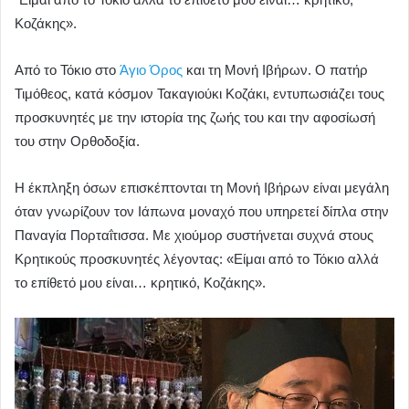
Κοζάκης».
Από το Τόκιο στο
Άγιο Όρος
και τη Μονή Ιβήρων. Ο πατήρ
Τιμόθεος, κατά κόσμον Τακαγιούκι Κοζάκι, εντυπωσιάζει τους
προσκυνητές με την ιστορία της ζωής του και την αφοσίωσή
του στην Ορθοδοξία.
Η έκπληξη όσων επισκέπτονται τη Μονή Ιβήρων είναι μεγάλη
όταν γνωρίζουν τον Ιάπωνα μοναχό που υπηρετεί δίπλα στην
Παναγία Πορταΐτισσα. Με χιούμορ συστήνεται συχνά στους
Κρητικούς προσκυνητές λέγοντας: «Είμαι από το Τόκιο αλλά
το επίθετό μου είναι… κρητικό, Κοζάκης».