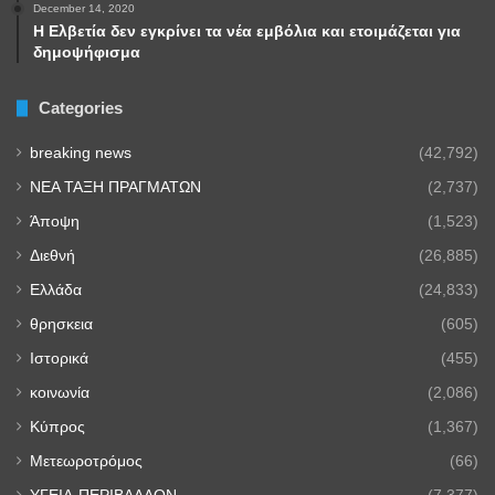
December 14, 2020
Η Ελβετία δεν εγκρίνει τα νέα εμβόλια και ετοιμάζεται για
δημοψήφισμα
Categories
breaking news
(42,792)
NEA TAΞΗ ΠΡΑΓΜΑΤΩΝ
(2,737)
Άποψη
(1,523)
Διεθνή
(26,885)
Ελλάδα
(24,833)
θρησκεια
(605)
Ιστορικά
(455)
κοινωνία
(2,086)
Κύπρος
(1,367)
Μετεωροτρόμος
(66)