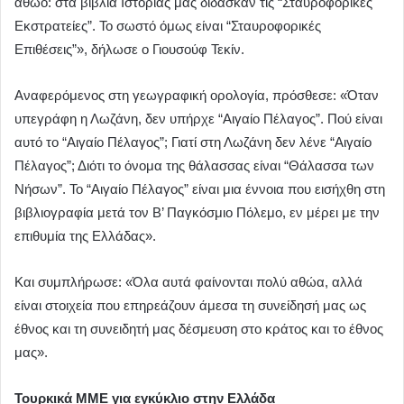
αθώο: στα βιβλία Ιστορίας μάς δίδασκαν τις “Σταυροφορικές
Εκστρατείες”. Το σωστό όμως είναι “Σταυροφορικές
Επιθέσεις”», δήλωσε ο Γιουσούφ Τεκίν.
Αναφερόμενος στη γεωγραφική ορολογία, πρόσθεσε: «Όταν
υπεγράφη η Λωζάνη, δεν υπήρχε “Αιγαίο Πέλαγος”. Πού είναι
αυτό το “Αιγαίο Πέλαγος”; Γιατί στη Λωζάνη δεν λένε “Αιγαίο
Πέλαγος”; Διότι το όνομα της θάλασσας είναι “Θάλασσα των
Νήσων”. Το “Αιγαίο Πέλαγος” είναι μια έννοια που εισήχθη στη
βιβλιογραφία μετά τον Β’ Παγκόσμιο Πόλεμο, εν μέρει με την
επιθυμία της Ελλάδας».
Και συμπλήρωσε: «Όλα αυτά φαίνονται πολύ αθώα, αλλά
είναι στοιχεία που επηρεάζουν άμεσα τη συνείδησή μας ως
έθνος και τη συνειδητή μας δέσμευση στο κράτος και το έθνος
μας».
Τουρκικά ΜΜΕ για εγκύκλιο στην Ελλάδα