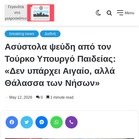
Switch
Search
Menu
skin
for
breaking news
Διεθνή
Ασύστολα ψεύδη από τον
Τούρκο Υπουργό Παιδείας:
«Δεν υπάρχει Αιγαίο, αλλά
Θάλασσα των Νήσων»
May 12, 2026
0
1 minute read
Facebook
Twitter
Messenger
WhatsApp
Viber