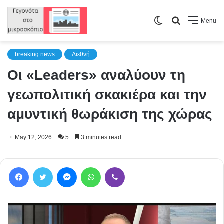
Switch
Search
Menu
skin
for
breaking news
Διεθνή
Οι «Leaders» αναλύουν τη
γεωπολιτική σκακιέρα και την
αμυντική θωράκιση της χώρας
May 12, 2026
5
3 minutes read
Facebook
Twitter
Messenger
WhatsApp
Viber