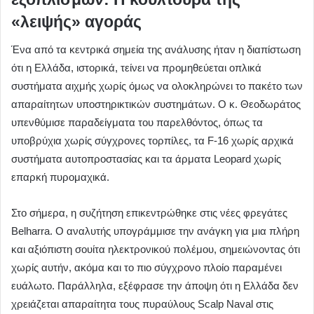
«λειψής» αγοράς
Ένα από τα κεντρικά σημεία της ανάλυσης ήταν η διαπίστωση
ότι η Ελλάδα, ιστορικά, τείνει να προμηθεύεται οπλικά
συστήματα αιχμής χωρίς όμως να ολοκληρώνει το πακέτο των
απαραίτητων υποστηρικτικών συστημάτων. Ο κ. Θεοδωράτος
υπενθύμισε παραδείγματα του παρελθόντος, όπως τα
υποβρύχια χωρίς σύγχρονες τορπίλες, τα F-16 χωρίς αρχικά
συστήματα αυτοπροστασίας και τα άρματα Leopard χωρίς
επαρκή πυρομαχικά.
Στο σήμερα, η συζήτηση επικεντρώθηκε στις νέες φρεγάτες
Belharra. Ο αναλυτής υπογράμμισε την ανάγκη για μια πλήρη
και αξιόπιστη σουίτα ηλεκτρονικού πολέμου, σημειώνοντας ότι
χωρίς αυτήν, ακόμα και το πιο σύγχρονο πλοίο παραμένει
ευάλωτο. Παράλληλα, εξέφρασε την άποψη ότι η Ελλάδα δεν
χρειάζεται απαραίτητα τους πυραύλους Scalp Naval στις