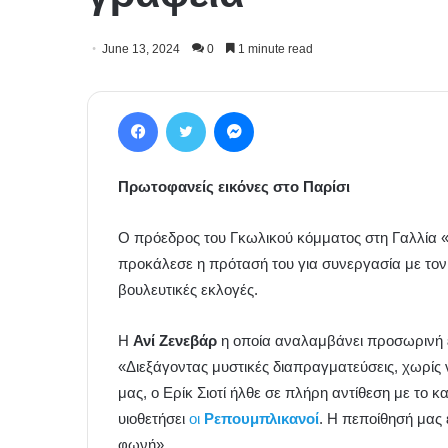
June 13, 2024
0
1 minute read
Facebook
Twitter
Messenger
Πρωτοφανείς εικόνες στο Παρίσι
Ο πρόεδρος του Γκωλικού κόμματος στη Γαλλία 
προκάλεσε η πρότασή του για συνεργασία με τον
βουλευτικές εκλογές.
Η
Ανί Ζενεβάρ
η οποία αναλαμβάνει προσωρινή ε
«Διεξάγοντας μυστικές διαπραγματεύσεις, χωρίς ν
μας, ο Ερίκ Σιοτί ήλθε σε πλήρη αντίθεση με το 
υιοθετήσει
οι
Ρεπουμπλικανοί
. Η πεποίθησή μας ε
φωνή»,