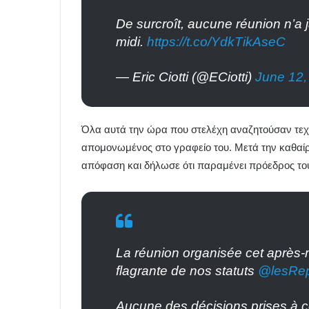
De surcroît, aucune réunion n’a 
midi.
https://t.co/YdkTikAseC
— Eric Ciotti (@ECiotti)
June 12,
Όλα αυτά την ώρα που στελέχη αναζητούσαν τεχνι
απομονωμένος στο γραφείο του. Μετά την καθαίρε
απόφαση και δήλωσε ότι παραμένει πρόεδρος το
La réunion organisée cet après-m
flagrante de nos statuts
@lesRep
Aucune des décisions prises à c