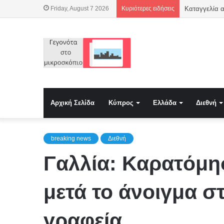
Friday, August 7 2026
Κυριότερες ειδήσεις
Αρχική Σελίδα
Κύπρος
Ελλάδα
Διεθνή
breaking news
Διεθνή
Γαλλία: Καρατόμη
μετά το άνοιγμα σ
γραφεία