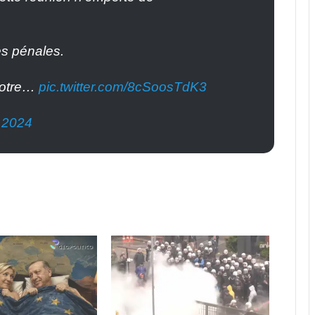
es pénales.
 notre…
pic.twitter.com/8cSoosTdK3
 2024