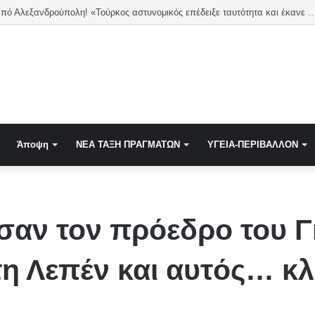
Καταγγελία από Αλεξανδρούπολη! «Τούρκος αστυνομικός επέδειξε ταυτότητα και έκανε υπ
Άποψη
NEA TAΞΗ ΠΡΑΓΜΑΤΩΝ
ΥΓΕΙΑ-ΠΕΡΙΒΑΛΛΟΝ
σαν τον πρόεδρο του 
τη Λεπέν και αυτός… κ