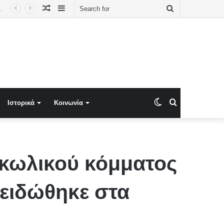
Random
Sidebar
Search
οδείξεις σε Έλληνα πολίτη»
Article
for
Switch
Search
Ιστορικά
Κοινωνία
skin
for
Γκωλικού κόμματος
λειδώθηκε στα