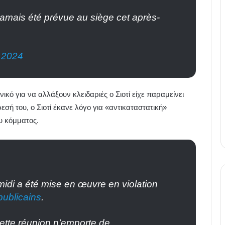
jamais été prévue au siège cet après-
 2024
κό για να αλλάξουν κλειδαριές ο Σιοτί είχε παραμείνει
σή του, ο Σιοτί έκανε λόγο για «αντικαταστατική»
υ κόμματος.
idi a été mise en œuvre en violation
ublicains
.
ette réunion n’emporte de