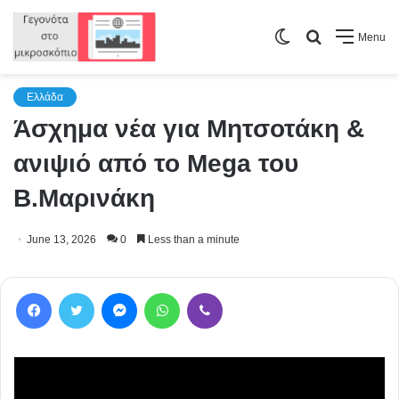
Switch
Search
Menu
skin
for
Ελλάδα
Άσχημα νέα για Μητσοτάκη &
ανιψιό από το Mega του
Β.Μαρινάκη
June 13, 2026
0
Less than a minute
Facebook
Twitter
Messenger
WhatsApp
Viber