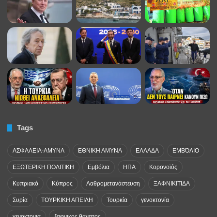
Tags
ΑΣΦΑΛΕΙΑ-ΑΜΥΝΑ
ΕΘΝΙΚΗ ΑΜΥΝΑ
ΕΛΛΑΔΑ
ΕΜΒΌΛΙΟ
ΕΞΩΤΕΡΙΚΗ ΠΟΛΙΤΙΚΗ
Εμβόλια
ΗΠΑ
Κορονοϊός
Κυπριακό
Κύπρος
Λαθρομετανάστευση
ΞΑΦΝΙΚΙΤΙΔΑ
Συρία
ΤΟΥΡΚΙΚΗ ΑΠΕΙΛΗ
Τουρκία
γενοκτονία
γενοκτονια
ξαφνικος θανατος