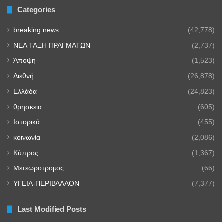
Categories
breaking news
(42,778)
NEA TAΞΗ ΠΡΑΓΜΑΤΩΝ
(2,737)
Άποψη
(1,523)
Διεθνή
(26,878)
Ελλάδα
(24,823)
θρησκεια
(605)
Ιστορικά
(455)
κοινωνία
(2,086)
Κύπρος
(1,367)
Μετεωροτρόμος
(66)
ΥΓΕΙΑ-ΠΕΡΙΒΑΛΛΟΝ
(7,377)
Last Modified Posts