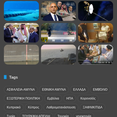
Tags
ΑΣΦΑΛΕΙΑ-ΑΜΥΝΑ
ΕΘΝΙΚΗ ΑΜΥΝΑ
ΕΛΛΑΔΑ
ΕΜΒΌΛΙΟ
ΕΞΩΤΕΡΙΚΗ ΠΟΛΙΤΙΚΗ
Εμβόλια
ΗΠΑ
Κορονοϊός
Κυπριακό
Κύπρος
Λαθρομετανάστευση
ΞΑΦΝΙΚΙΤΙΔΑ
Συρία
ΤΟΥΡΚΙΚΗ ΑΠΕΙΛΗ
Τουρκία
γενοκτονία