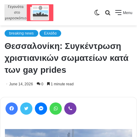
Switch
Search
Menu
skin
for
breaking news
Ελλάδα
Θεσσαλονίκη: Συγκέντρωση
χριστιανικών σωματείων κατά
των gay prides
June 14, 2026
0
1 minute read
Facebook
Twitter
Messenger
WhatsApp
Viber