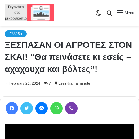
Switch
Search
Menu
skin
for
Ελλάδα
ΞΕΣΠΑΣΑΝ ΟΙ ΑΓΡΟΤΕΣ ΣΤΟΝ
ΣΚΑΙ! “Θα πεινάσετε κι εσείς –
αχαχουχα και βόλτες”!
February 21, 2024
7
Less than a minute
Facebook
Twitter
Messenger
WhatsApp
Viber