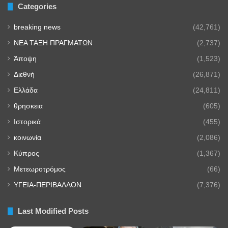
Categories
breaking news
(42,761)
NEA TAΞΗ ΠΡΑΓΜΑΤΩΝ
(2,737)
Άποψη
(1,523)
Διεθνή
(26,871)
Ελλάδα
(24,811)
θρησκεια
(605)
Ιστορικά
(455)
κοινωνία
(2,086)
Κύπρος
(1,367)
Μετεωροτρόμος
(66)
ΥΓΕΙΑ-ΠΕΡΙΒΑΛΛΟΝ
(7,376)
Last Modified Posts