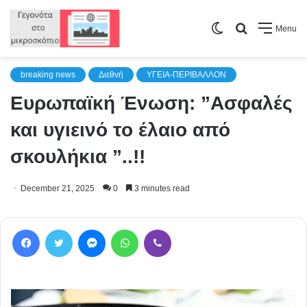
Switch
Search
Menu
skin
for
breaking news
Διεθνή
ΥΓΕΙΑ-ΠΕΡΙΒΑΛΛΟΝ
Ευρωπαϊκή Ένωση: ”Ασφαλές
και υγιεινό το έλαιο από
σκουλήκια ”..!!
December 21, 2025
0
3 minutes read
Facebook
Twitter
Messenger
WhatsApp
Viber