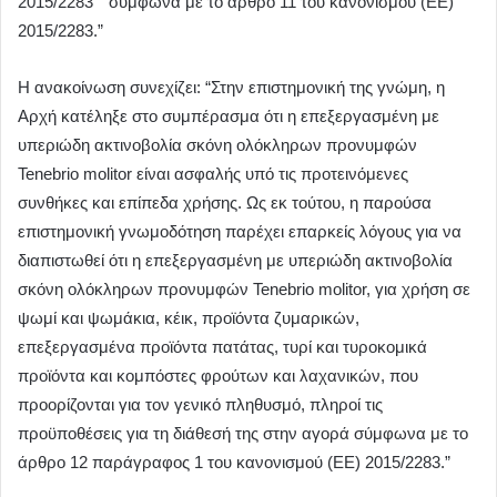
2015/2283″” σύμφωνα με το άρθρο 11 του κανονισμού (ΕΕ)
2015/2283.”
Η ανακοίνωση συνεχίζει: “Στην επιστημονική της γνώμη, η
Αρχή κατέληξε στο συμπέρασμα ότι η επεξεργασμένη με
υπεριώδη ακτινοβολία σκόνη ολόκληρων προνυμφών
Tenebrio molitor είναι ασφαλής υπό τις προτεινόμενες
συνθήκες και επίπεδα χρήσης. Ως εκ τούτου, η παρούσα
επιστημονική γνωμοδότηση παρέχει επαρκείς λόγους για να
διαπιστωθεί ότι η επεξεργασμένη με υπεριώδη ακτινοβολία
σκόνη ολόκληρων προνυμφών Tenebrio molitor, για χρήση σε
ψωμί και ψωμάκια, κέικ, προϊόντα ζυμαρικών,
επεξεργασμένα προϊόντα πατάτας, τυρί και τυροκομικά
προϊόντα και κομπόστες φρούτων και λαχανικών, που
προορίζονται για τον γενικό πληθυσμό, πληροί τις
προϋποθέσεις για τη διάθεσή της στην αγορά σύμφωνα με το
άρθρο 12 παράγραφος 1 του κανονισμού (ΕΕ) 2015/2283.”