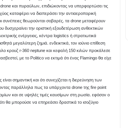
drone και πυραύλων, επιδιώκοντας να υπερφορτώσει τις
χύος καταφέρει να διαπεράσει την αντιαεροπορική
οι συνέπειες θεωρούνται σοβαρές. τα drone μεταφέρουν
ου δυσχεραίνει την οριστική εξουδετέρωση ανθεκτικών
τρικής ενέργειας, κέντρα logistics ή στρατιωτικά
θητά μεγαλύτερη ζημιά. ενδεικτικά, τον ιούνιο επίθεση
αυλο κρουζ r-360 neptune και κεφαλή 150 κιλών προκάλεσε
βεστεί, με το Politico να εκτιμά ότι ένας Flamingo θα είχε
 είναι σημαντική και ότι συνεχίζεται η διερεύνηση των
ντας παράλληλα πως τα υπάρχοντα drone της fire point
ομίων και σε υψηλές τιμές καυσίμων στη ρωσία. εφόσον ο
ότι θα μπορούσε να επηρεάσει δραστικά το ισοζύγιο