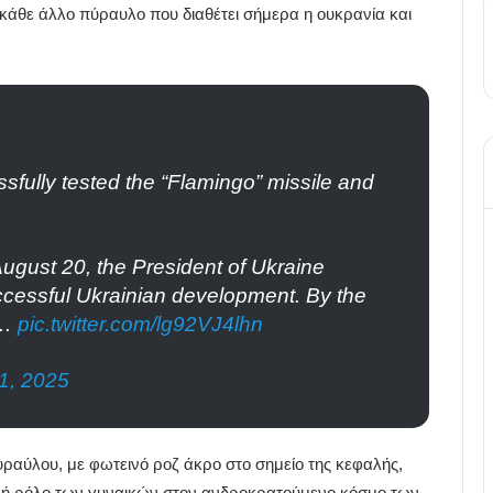
κάθε άλλο πύραυλο που διαθέτει σήμερα η ουκρανία και
fully tested the “Flamingo” missile and
August 20, the President of Ukraine
ccessful Ukrainian development. By the
,…
pic.twitter.com/lg92VJ4lhn
1, 2025
υραύλου, με φωτεινό ροζ άκρο στο σημείο της κεφαλής,
ανή ρόλο των γυναικών στον ανδροκρατούμενο κόσμο των