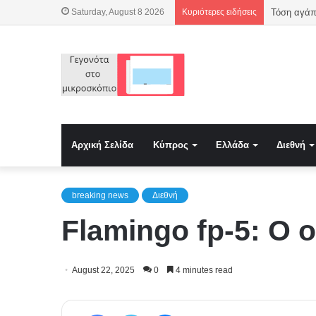
Saturday, August 8 2026
Κυριότερες ειδήσεις
Τόση αγάπ
Αρχική Σελίδα
Κύπρος
Ελλάδα
Διεθνή
breaking news
Διεθνή
Flamingo fp-5: Ο
August 22, 2025
0
4 minutes read
Facebook
Twitter
Messenger