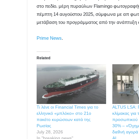
στο πεδίο. μέρη πυραύλων Flamingo φωτογραφήθηκ
πέμπτη 14 αυγούστου 2025, σύμφωνα με απ φωτογ
μετάβαση του προγράμματος από την ανάπτυξη 
Prime News
.
Related
Τι λένε οι Financial Times για το
ALTUS LSA: 
ελληνικό «μπλόκο» στο 21ο
κλίμακας για
πακέτο κυρώσεων κατά της
προσωπικού 
Ρωσίας
30% – «Όχημ
July 28, 2026
διεθνή αγορά
In "breaking news"
AI