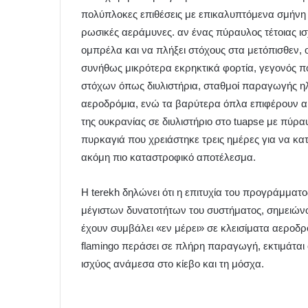
πολύπλοκες επιθέσεις με επικαλυπτόμενα σμήνη 
ρωσικές αεράμυνες. αν ένας πύραυλος τέτοιας ισ
ομπρέλα και να πλήξει στόχους στα μετόπισθεν, 
συνήθως μικρότερα εκρηκτικά φορτία, γεγονός π
στόχων όπως διυλιστήρια, σταθμοί παραγωγής ηλεκ
αεροδρόμια, ενώ τα βαρύτερα όπλα επιφέρουν αισ
της ουκρανίας σε διυλιστήριο στο tuapse με πύρ
πυρκαγιά που χρειάστηκε τρεις ημέρες για να κατασ
ακόμη πιο καταστροφικό αποτέλεσμα.
Η terekh δηλώνει ότι η επιτυχία του προγράμματος
μέγιστων δυνατοτήτων του συστήματος, σημειώνο
έχουν συμβάλει «εν μέρει» σε κλεισίματα αεροδρ
flamingo περάσει σε πλήρη παραγωγή, εκτιμάται 
ισχύος ανάμεσα στο κίεβο και τη μόσχα.