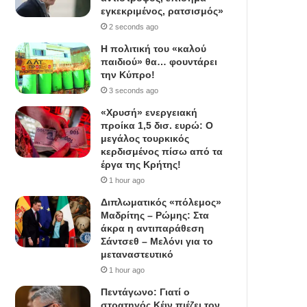
εγκεκριμένος, ρατσισμός»
2 seconds ago
Η πολιτική του «καλού
παιδιού» θα… φουντάρει
την Κύπρο!
3 seconds ago
«Χρυσή» ενεργειακή
προίκα 1,5 δισ. ευρώ: Ο
μεγάλος τουρκικός
κερδισμένος πίσω από τα
έργα της Κρήτης!
1 hour ago
Διπλωματικός «πόλεμος»
Μαδρίτης – Ρώμης: Στα
άκρα η αντιπαράθεση
Σάντσεθ – Μελόνι για το
μεταναστευτικό
1 hour ago
Πεντάγωνο: Γιατί ο
στρατηγός Κέιν πιέζει τον