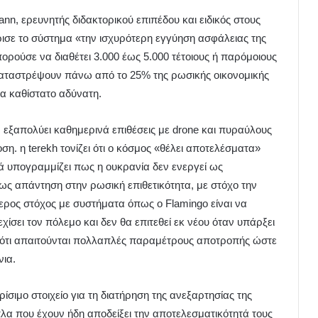
ann, ερευνητής διδακτορικού επιπέδου και ειδικός στους
ισε το σύστημα «την ισχυρότερη εγγύηση ασφάλειας της
ορούσε να διαθέτει 3.000 έως 5.000 τέτοιους ή παρόμοιους
καταστρέψουν πάνω από το 25% της ρωσικής οικονομικής
α καθίστατο αδύνατη.
ν εξαπολύει καθημερινά επιθέσεις με drone και πυραύλους
ση. η terekh τονίζει ότι ο κόσμος «θέλει αποτελέσματα»
λλά υπογραμμίζει πως η ουκρανία δεν ενεργεί ως
ε ως απάντηση στην ρωσική επιθετικότητα, με στόχο την
ερος στόχος με συστήματα όπως ο Flamingo είναι να
χίσει τον πόλεμο και δεν θα επιτεθεί εκ νέου όταν υπάρξει
ει ότι απαιτούνται πολλαπλές παραμέτρους αποτροπής ώστε
νια.
ίσιμο στοιχείο για τη διατήρηση της ανεξαρτησίας της
λα που έχουν ήδη αποδείξει την αποτελεσματικότητά τους