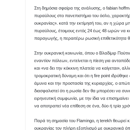
Στη δημόσια σφαίρα της ανάλυσης, ο fabian hoffm
πυραύλους στο πανεπιστήμιο του όσλο, χαρακτήρ
ουκρανίας». κατά την εκτίμησή του, αν η χώρα μπ
πυραύλους, έτοιμους εντός 24 έως 48 ωρών να 
παραγωγής, η περαιτέρω ρωσική επιθετικότητα θ
Στην ουκρανική κοινωνία, όπου ο Βλαδίμιρ Πούτι
εναντίον πόλεων, εντείνεται η πίεση για ανταπόδο
και «να δει την κόκκινη πλατεία να καίγεται», α
τρομοκρατική δύναμη και ότι η fire point ιδρύθηκ
άμυνα και την προστασία της κυριαρχίας. ο απώτ
διασφαλιστεί ότι η ρωσία δεν θα μπορέσει να συνε
ειρηνευτική συμφωνία, με την ίδια να επισημαίν
να αποτραπεί νέα επίθεση σε ένα, δύο ή τρία χρό
Παρά τη σημασία του Flamingo, η terekh θεωρεί κρ
ουκρανίας τον πλήρη εξοπλισμό με ουκρανικά όπ