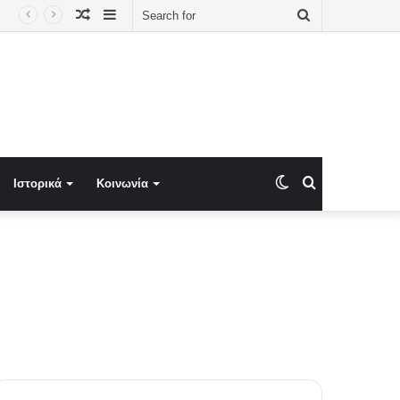
Random
Sidebar
Search
Article
for
Switch
Search
Ιστορικά
Κοινωνία
skin
for