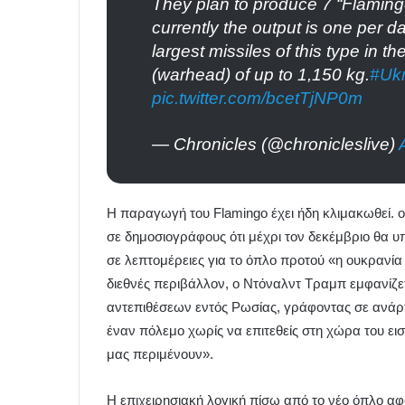
They plan to produce 7 “Flaming
currently the output is one per d
largest missiles of this type in t
(warhead) of up to 1,150 kg.
#Ukr
pic.twitter.com/bcetTjNP0m
— Chronicles (@chronicleslive)
Η παραγωγή του Flamingo έχει ήδη κλιμακωθεί. ο
σε δημοσιογράφους ότι μέχρι τον δεκέμβριο θα υ
σε λεπτομέρειες για το όπλο προτού «η ουκρανία
διεθνές περιβάλλον, ο Ντόναλντ Τραμπ εμφανίζε
αντεπιθέσεων εντός Ρωσίας, γράφοντας σε ανάρτη
έναν πόλεμο χωρίς να επιτεθείς στη χώρα του ε
μας περιμένουν».
Η επιχειρησιακή λογική πίσω από το νέο όπλο αφ