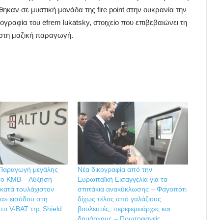
αν σε μυστική μονάδα της fire point στην ουκρανία την
ραφία του efrem lukatsky, στοιχείο που επιβεβαιώνει τη
στη μαζική παραγωγή.
Παραγωγή μεγάλης
Νέα δικογραφία από την
 το KMΒ – Αύξηση
Ευρωπαϊκή Εισαγγελία για τα
κατά τουλάχιστον
σπιτάκια ανακύκλωσης – Φαγοπότι
α» εισόδου στη
δίχως τέλος από γαλάζιους
 το V-BAT της Shield
βουλευτές, περιφερειάρχες και
δημάρχους – Πρωτοφανείς