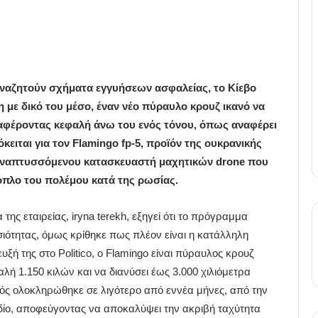
αναζητούν σχήματα εγγυήσεων ασφαλείας, το Κίεβο
η με δικό του μέσο, έναν νέο πύραυλο κρουζ ικανό να
αφέροντας κεφαλή άνω του ενός τόνου, όπως αναφέρει
κειται για τον Flamingo fp-5, προϊόν της ουκρανικής
ως αναπτυσσόμενου κατασκευαστή μαχητικών drone που
 όπλο του πολέμου κατά της ρωσίας.
της εταιρείας, iryna terekh, εξηγεί ότι το πρόγραμμα
ιότητας, όμως κρίθηκε πως πλέον είναι η κατάλληλη
ή της στο Politico, ο Flamingo είναι πύραυλος κρουζ
λή 1.150 κιλών και να διανύσει έως 3.000 χιλιόμετρα
μός ολοκληρώθηκε σε λιγότερο από εννέα μήνες, από την
εδίο, αποφεύγοντας να αποκαλύψει την ακριβή ταχύτητα