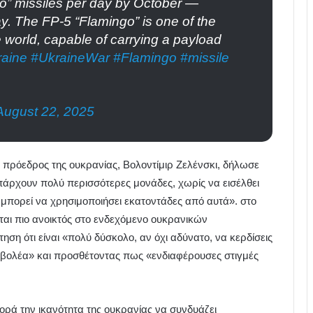
o” missiles per day by October —
ay. The FP-5 “Flamingo” is one of the
he world, capable of carrying a payload
aine
#UkraineWar
#Flamingo
#missile
August 22, 2025
 πρόεδρος της ουκρανίας, Βολοντίμιρ Ζελένσκι, δήλωσε
πάρχουν πολύ περισσότερες μονάδες, χωρίς να εισέλθει
 μπορεί να χρησιμοποιήσει εκατοντάδες από αυτά». στο
ται πιο ανοικτός στο ενδεχόμενο ουκρανικών
ση ότι είναι «πολύ δύσκολο, αν όχι αδύνατο, να κερδίσεις
ισβολέα» και προσθέτοντας πως «ενδιαφέρουσες στιγμές
ορά την ικανότητα της ουκρανίας να συνδυάζει