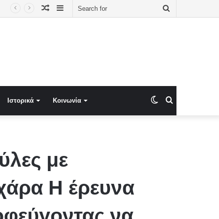
Random
Sidebar
Search
ΑΙΟΛΙΚΟΥ ΠΑΡΚΟΥ ΚΑΙ Ο ΕΡΓΟΛΑΒΟΣ ΓΙΑ ΤΗΝ ΚΑΤΑΣΤΡΟΦΙΚΗ ΦΩΤΙΑ ΣΕ ΒΟΙΩΤΙΑ ΚΑΙ ΑΤΤΙΚΗ
Article
for
Switch
Search
Ιστορικά
Κοινωνία
skin
for
ύλες με
χάρα Η έρευνα
ποφεύγοντας να