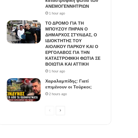
καταστροφική φωτιά των
ΑΝΕΜΟΓΕΝΝΗΤΡΙΩΝ
1 hour ago
ΤΟ ΔΡΟΜΟ ΓΙΑ ΤΗ
ΜΠΟΥΖΟΥ ΠΗΡΑΝ Ο
ΔΗΜΑΡΧΟΣ ΣΤΥΛΙΔΑΣ, O
ΙΔΙΟΚΤΗΤΗΣ ΤΟΥ
ΑΙΟΛΙΚΟΥ ΠΑΡΚΟΥ ΚΑΙ Ο
ΕΡΓΟΛΑΒΟΣ ΓΙΑ ΤΗΝ
ΚΑΤΑΣΤΡΟΦΙΚΗ ΦΩΤΙΑ ΣΕ
ΒΟΙΩΤΙΑ ΚΑΙ ΑΤΤΙΚΗ
1 hour ago
Χαραλαμπίδης: Γιατί
επιμένουν οι Τούρκοι;
2 hours ago
P
N
r
e
e
x
v
t