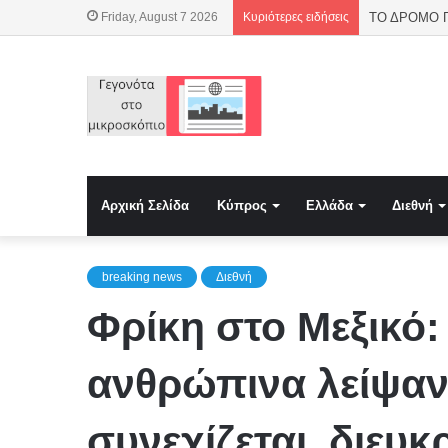
Friday, August 7 2026
Κυριότερες ειδήσεις
Αρχική Σελίδα
Κύπρος
Ελλάδα
Διεθνή
breaking news
Διεθνή
Φρίκη στο Μεξικό:
ανθρώπινα λείψαν
συνεχίζεται, διευκ