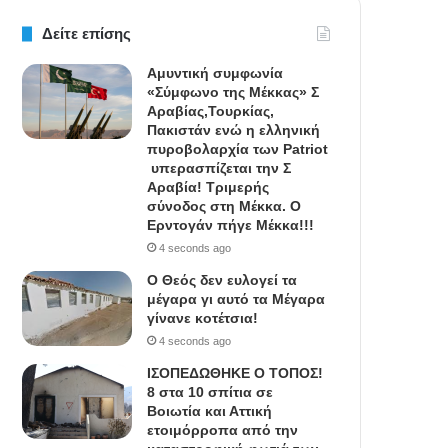
Δείτε επίσης
Αμυντική συμφωνία
«Σύμφωνο της Μέκκας» Σ
Αραβίας,Τουρκίας,
Πακιστάν ενώ η ελληνική
πυροβολαρχία των Patriot
υπερασπίζεται την Σ
Αραβία! Τριμερής
σύνοδος στη Μέκκα. Ο
Ερντογάν πήγε Μέκκα!!!
4 seconds ago
Ο Θεός δεν ευλογεί τα
μέγαρα γι αυτό τα Μέγαρα
γίνανε κοτέτσια!
4 seconds ago
IΣΟΠΕΔΩΘΗΚΕ Ο ΤΟΠΟΣ!
8 στα 10 σπίτια σε
Βοιωτία και Αττική
ετοιμόρροπα από την