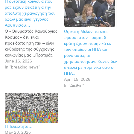
Η ουτοπική κοινωνία που
μας έχουν φτιάξει για την
απόλυτη χειραγώγηση των
ζωών μας είναι γεγονός!
Αφυπνίσου…
Ο «Θαυμαστός Καινούργιος
Ως και η Μελόνι τα είπε
Κόσμος» δεν είναι
..φαρσί στον Τραμπ: 9
προειδοποίηση πια – είναι
κράτη έχουν πυρηνικά εκ
καθρέφτης της σύγχρονης
των οποίων οι ΗΠΑ και
κοινωνίας μας…Προτιμάς
μόνο αυτές τα
να είσαι ευτυχισμένος
June 16, 2026
χρησιμοποίησαν. Κανείς δεν
σκλάβος στην ουτοπική
In "breaking news"
απειλεί με πυρηνικά όσο οι
κοινωνία ή ελεύθερος με
ΗΠΑ..
πόνο; Γιατί δεν μπορείς να
April 15, 2026
έχεις και τα δύο… Σήμερα ο
In "Διεθνή"
Huxley δεν φαίνεται
προφητεία – φαίνεται
ντοκιμαντέρ. Ζούμε σε έναν
κόσμο όπου το soma…
Η Τελειότητα…
May 28, 2026