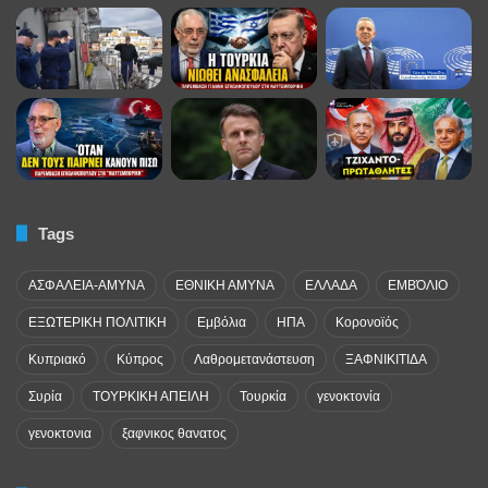
Tags
ΑΣΦΑΛΕΙΑ-ΑΜΥΝΑ
ΕΘΝΙΚΗ ΑΜΥΝΑ
ΕΛΛΑΔΑ
ΕΜΒΌΛΙΟ
ΕΞΩΤΕΡΙΚΗ ΠΟΛΙΤΙΚΗ
Εμβόλια
ΗΠΑ
Κορονοϊός
Κυπριακό
Κύπρος
Λαθρομετανάστευση
ΞΑΦΝΙΚΙΤΙΔΑ
Συρία
ΤΟΥΡΚΙΚΗ ΑΠΕΙΛΗ
Τουρκία
γενοκτονία
γενοκτονια
ξαφνικος θανατος