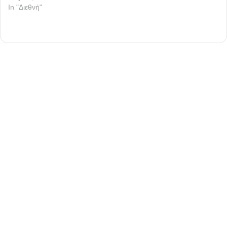
In "Διεθνή"