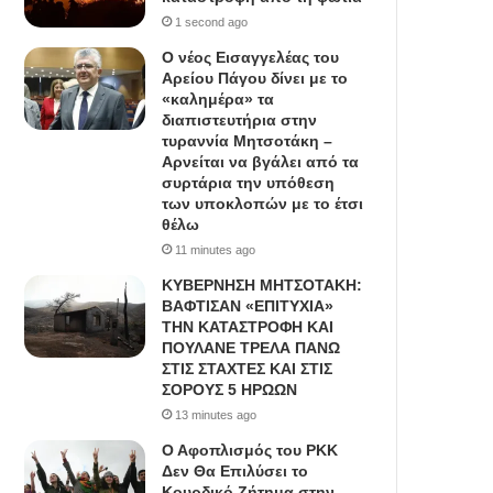
1 second ago
Ο νέος Εισαγγελέας του
Αρείου Πάγου δίνει με το
«καλημέρα» τα
διαπιστευτήρια στην
τυραννία Μητσοτάκη –
Αρνείται να βγάλει από τα
συρτάρια την υπόθεση
των υποκλοπών με το έτσι
θέλω
11 minutes ago
ΚΥΒΕΡΝΗΣΗ ΜΗΤΣΟΤΑΚΗ:
ΒΑΦΤΙΣΑΝ «ΕΠΙΤΥΧΙΑ»
ΤΗΝ ΚΑΤΑΣΤΡΟΦΗ ΚΑΙ
ΠΟΥΛΑΝΕ ΤΡΕΛΑ ΠΑΝΩ
ΣΤΙΣ ΣΤΑΧΤΕΣ ΚΑΙ ΣΤΙΣ
ΣΟΡΟΥΣ 5 ΗΡΩΩΝ
13 minutes ago
Ο Αφοπλισμός του PKK
Δεν Θα Επιλύσει το
Κουρδικό Ζήτημα στην