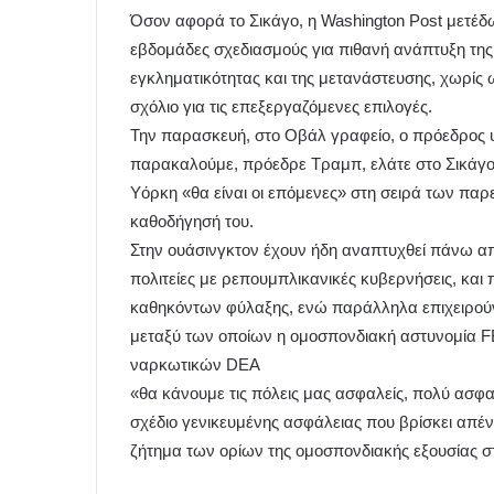
Όσον αφορά το Σικάγο, η Washington Post μετέδω
εβδομάδες σχεδιασμούς για πιθανή ανάπτυξη της
εγκληματικότητας και της μετανάστευσης, χωρίς
σχόλιο για τις επεξεργαζόμενες επιλογές.
Την παρασκευή, στο Οβάλ γραφείο, ο πρόεδρος υ
παρακαλούμε, πρόεδρε Τραμπ, ελάτε στο Σικάγο”
Yόρκη «θα είναι οι επόμενες» στη σειρά των παρ
καθοδήγησή του.
Στην ουάσινγκτον έχουν ήδη αναπτυχθεί πάνω απ
πολιτείες με ρεπουμπλικανικές κυβερνήσεις, κα
καθηκόντων φύλαξης, ενώ παράλληλα επιχειρούν
μεταξύ των οποίων η ομοσπονδιακή αστυνομία FB
ναρκωτικών DEA
«θα κάνουμε τις πόλεις μας ασφαλείς, πολύ ασφ
σχέδιο γενικευμένης ασφάλειας που βρίσκει απέναν
ζήτημα των ορίων της ομοσπονδιακής εξουσίας σ