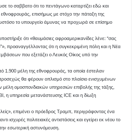
σε το σαββατο ότι το πεντάγωνο καταρτίζει εδώ και
 εθνοφρουράς, επισήμως με στόχο την πάταξη της
 ωστόσο το υπουργείο άμυνας να προχωρά σε επίσημο
ποστήριξε ότι «θαυμάσιες αφροαμερικανίδες λένε: “σας
», προαναγγέλλοντας ότι η συγκεκριμένη πόλη και η Νέα
εμβάσεων που εξετάζει ο Λευκός Οίκος υπό την
ό 1.900 μέλη της εθνοφρουράς, τα οποία έστειλαν
ι προσεχώς θα φέρουν οπλισμό στο πλαίσιο ενισχυμένων
 μέλη ομοσπονδιακών υπηρεσιών επιβολής της τάξης,
I, η υπηρεσία μετανάστευσης ICE και η δίωξη
αλείς», επιμένει ο πρόεδρος Tραμπ, περιγράφοντας ένα
τι ισχυρές πολιτειακές αντιστάσεις και εγείρει εκ νέου το
την εσωτερική αστυνόμευση.