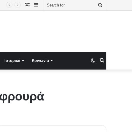
Random
Sidebar
Search
ακιστάν και ο κίνδυνος για Ελλάδα και Κύπρο
Article
for
Switch
Search
Ιστορικά
Κοινωνία
skin
for
οφρουρά