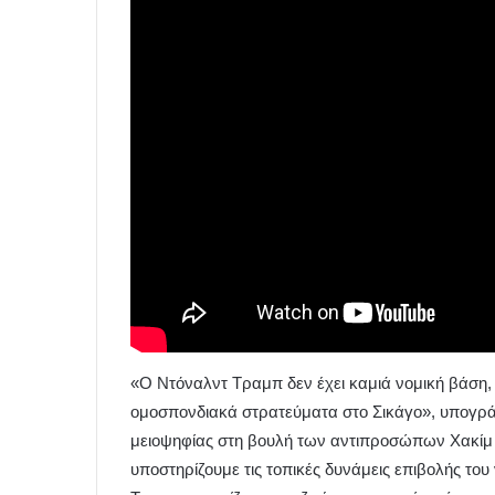
«Ο Ντόναλντ Τραμπ δεν έχει καμιά νομική βάση, κ
ομοσπονδιακά στρατεύματα στο Σικάγο», υπογρά
μειοψηφίας στη βουλή των αντιπροσώπων Χακίμ Τ
υποστηρίζουμε τις τοπικές δυνάμεις επιβολής το