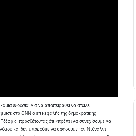
αμιά εξουσία, για να αποπειραθεί να στείλει
μμισε στο CNN ο επικεφαλής της δημοκρατικής
ζέφρις, προσθέτοντας ότι «πρέπει να συνεχίσουμε να
υ νόμου και δεν μπορούμε να αφήσουμε τον Ντόναλντ