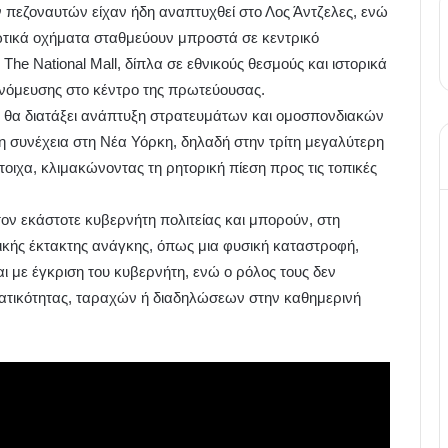
ων πεζοναυτών είχαν ήδη αναπτυχθεί στο Λος Άντζελες, ενώ
ωτικά οχήματα σταθμεύουν μπροστά σε κεντρικό
he National Mall, δίπλα σε εθνικούς θεσμούς και ιστορικά
υνόμευσης στο κέντρο της πρωτεύουσας.
 θα διατάξει ανάπτυξη στρατευμάτων και ομοσπονδιακών
η συνέχεια στη Νέα Υόρκη, δηλαδή στην τρίτη μεγαλύτερη
ιχα, κλιμακώνοντας τη ρητορική πίεση προς τις τοπικές
ον εκάστοτε κυβερνήτη πολιτείας και μπορούν, στη
κής έκτακτης ανάγκης, όπως μια φυσική καταστροφή,
ι με έγκριση του κυβερνήτη, ενώ ο ρόλος τους δεν
ατικότητας, ταραχών ή διαδηλώσεων στην καθημερινή