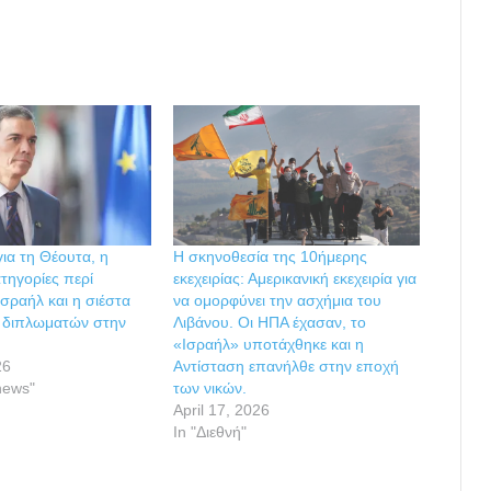
για τη Θέουτα, η
Η σκηνοθεσία της 10ήμερης
ατηγορίες περί
εκεχειρίας: Αμερικανική εκεχειρία για
Ισραήλ και η σιέστα
να ομορφύνει την ασχήμια του
 διπλωματών στην
Λιβάνου. Οι ΗΠΑ έχασαν, το
«Ισραήλ» υποτάχθηκε και η
26
Αντίσταση επανήλθε στην εποχή
news"
των νικών.
April 17, 2026
In "Διεθνή"