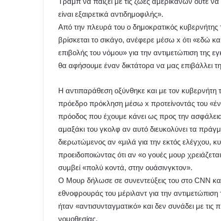
Τραμπ να παίζει με τις ζωές αμερικανών ούτε να
είναι εξαιρετικά αντιδημοφιλής».
Από την πλευρά του ο δημοκρατικός κυβερνήτης το
βρίσκεται το σικάγο, ανέφερε μέσω x ότι «εδώ κ
επιβολής του νόμου» για την αντιμετώπιση της ε
θα αφήσουμε έναν δικτάτορα να μας επιβάλλει τη
Η αντιπαράθεση οξύνθηκε και με τον κυβερνήτη 
πρόεδρο πρόκληση μέσω x προτείνοντάς του «ένα
πρόοδος που έχουμε κάνει ως προς την ασφάλει
αμαξάκι του γκολφ αν αυτό διευκολύνει τα πράγ
διερωτώμενος αν «μιλά για την εκτός ελέγχου, κ
προειδοποιώντας ότι αν «ο γουές μουρ χρειάζεται
συμβεί «πολύ κοντά, στην ουάσινγκτον».
Ο Μουρ δήλωσε σε συνεντεύξεις του στο CNN και
εθνοφρουράς του μέριλαντ για την αντιμετώπιση τ
ήταν «αντισυνταγματικό» και δεν συνάδει με τις 
νομοθεσίας.