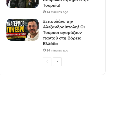
Τουρκία!
14 minutes ago
Ξεπουλάνε την
Αλεξανδρούπολη! Οι
Τούρκοι αγοράζουν
παντού στη Βόρειο
Ελλάδα
14 minutes ago
P
N
r
e
e
x
v
t
i
p
o
a
u
g
s
e
p