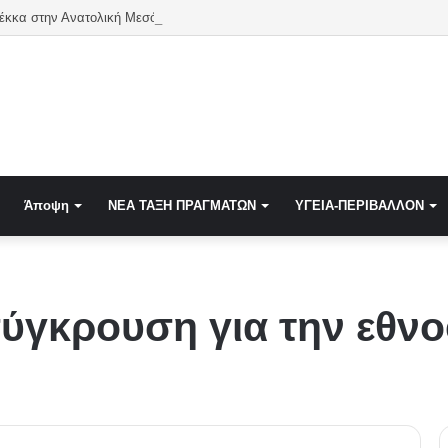
Από την Μέκκα στην Ανατολική Μεσόγειο. Η νέα γεωπολιτική εξίσωση Τουρκίας –Σαουδικής Αραβίας –Π
Άποψη
NEA TAΞΗ ΠΡΑΓΜΑΤΩΝ
ΥΓΕΙΑ-ΠΕΡΙΒΑΛΛΟΝ
σύγκρουση για την εθν