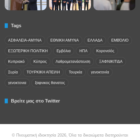
Tags
ΑΣΦΑΛΕΙΑ-ΑΜΥΝΑ
ΕΘΝΙΚΗ ΑΜΥΝΑ
ΕΛΛΑΔΑ
ΕΜΒΌΛΙΟ
ΕΞΩΤΕΡΙΚΗ ΠΟΛΙΤΙΚΗ
Εμβόλια
ΗΠΑ
Κορονοϊός
Κυπριακό
Κύπρος
Λαθρομετανάστευση
ΞΑΦΝΙΚΙΤΙΔΑ
Συρία
ΤΟΥΡΚΙΚΗ ΑΠΕΙΛΗ
Τουρκία
γενοκτονία
γενοκτονια
ξαφνικος θανατος
Βρείτε μας στο Twitter
© Πνευματική ιδιοκτησία 2026, Όλα τα δικαιώματα διατηρούνται