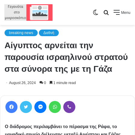
Switch
Search
Menu
skin
for
breaking news
Διεθνή
Αίγυπτος αρνείται την
παρουσία ισραηλινού στρατού
στα σύνορα της με τη Γάζα
August 26, 2024
0
1 minute read
Facebook
Twitter
Messenger
WhatsApp
Viber
Ο διάδρομος περιλαμβάνει το πέρασμα της Ράφα, το
μοναδικό σημείο διέλευσης μεταξύ Αιγύπτου και Γάζας.