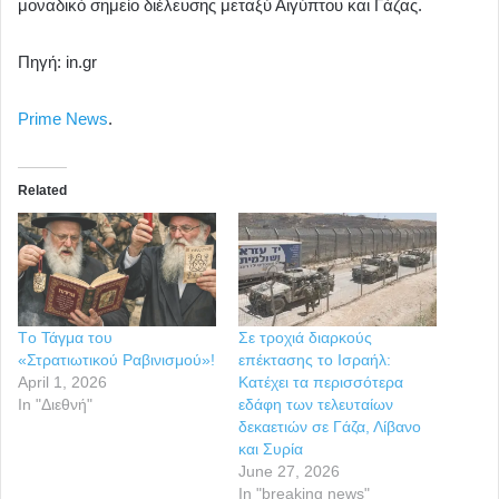
μοναδικό σημείο διέλευσης μεταξύ Αιγύπτου και Γάζας.
Πηγή: in.gr
Prime News
.
Related
Tο Τάγμα του
Σε τροχιά διαρκούς
«Στρατιωτικού Ραβινισμού»!
επέκτασης το Ισραήλ:
April 1, 2026
Κατέχει τα περισσότερα
In "Διεθνή"
εδάφη των τελευταίων
δεκαετιών σε Γάζα, Λίβανο
και Συρία
June 27, 2026
In "breaking news"