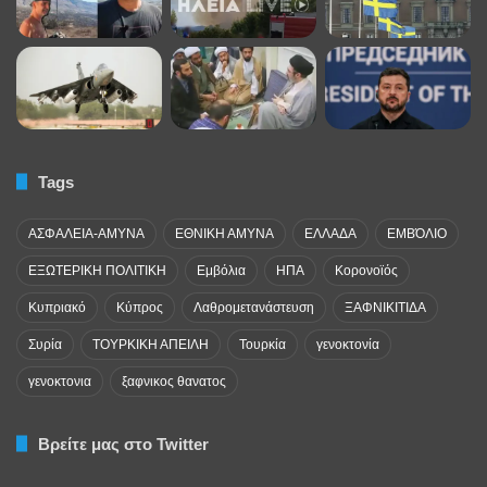
Tags
ΑΣΦΑΛΕΙΑ-ΑΜΥΝΑ
ΕΘΝΙΚΗ ΑΜΥΝΑ
ΕΛΛΑΔΑ
ΕΜΒΌΛΙΟ
ΕΞΩΤΕΡΙΚΗ ΠΟΛΙΤΙΚΗ
Εμβόλια
ΗΠΑ
Κορονοϊός
Κυπριακό
Κύπρος
Λαθρομετανάστευση
ΞΑΦΝΙΚΙΤΙΔΑ
Συρία
ΤΟΥΡΚΙΚΗ ΑΠΕΙΛΗ
Τουρκία
γενοκτονία
γενοκτονια
ξαφνικος θανατος
Βρείτε μας στο Twitter