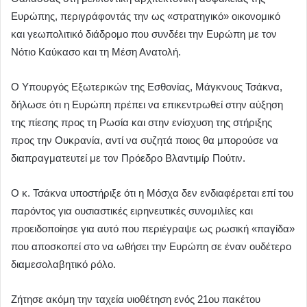
Ευρώπης, περιγράφοντάς την ως «στρατηγικό» οικονομικό
και γεωπολιτικό διάδρομο που συνδέει την Ευρώπη με τον
Νότιο Καύκασο και τη Μέση Ανατολή.
Ο Υπουργός Εξωτερικών της Εσθονίας, Μάγκνους Τσάκνα,
δήλωσε ότι η Ευρώπη πρέπει να επικεντρωθεί στην αύξηση
της πίεσης προς τη Ρωσία και στην ενίσχυση της στήριξης
προς την Ουκρανία, αντί να συζητά ποιος θα μπορούσε να
διαπραγματευτεί με τον Πρόεδρο Βλαντιμίρ Πούτιν.
Ο κ. Τσάκνα υποστήριξε ότι η Μόσχα δεν ενδιαφέρεται επί του
παρόντος για ουσιαστικές ειρηνευτικές συνομιλίες και
προειδοποίησε για αυτό που περιέγραψε ως ρωσική «παγίδα»
που αποσκοπεί στο να ωθήσει την Ευρώπη σε έναν ουδέτερο
διαμεσολαβητικό ρόλο.
Ζήτησε ακόμη την ταχεία υιοθέτηση ενός 21ου πακέτου