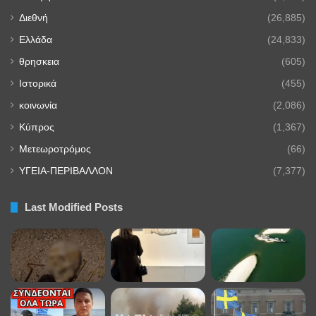
Διεθνή
(26,885)
Ελλάδα
(24,833)
θρησκεια
(605)
Ιστορικά
(455)
κοινωνία
(2,086)
Κύπρος
(1,367)
Μετεωροτρόμος
(66)
ΥΓΕΙΑ-ΠΕΡΙΒΑΛΛΟΝ
(7,377)
Last Modified Posts