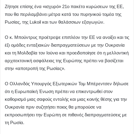
Ζήτησε επίσης ένα «ισχυρό» 21ο πακέτο κυρώσεων της ΕΕ,
που θα περιλαμβάνει μέτρα κατά του πυρηνικού τομέα της
Ρωσίας, της Lukoil και των θαλάσσιων εξαγωγών.
Ο κ. Μπούντρυς προέτρεψε επιπλέον την ΕΕ να ανοίξει και τις
έξι ομάδες ενταξιακών διαπραγματεύσεων με την Ουκρανία
και τη Μολδαβία τον Ιούνιο και προειδοποίησε ότι η μελλοντική
αρχιτεκτονική ασφάλειας της Ευρώπης πρέπει να βασίζεται
στην «αποτροπή της Ρωσίας».
Ο Ολλανδός Υπουργός Εξωτερικών Τομ Μπέρεντσεν δήλωσε
ότι η Ευρωπαϊκή Ένωση πρέπει να επικεντρωθεί στον
καθορισμό μιας σαφούς εντολής και μιας κοινής θέσης για την
Ουκρανία πριν συζητήσει ποιος θα μπορούσε να
εκπροσωπήσει την Ευρώπη σε πιθανές διαπραγματεύσεις με
τη Ρωσία.