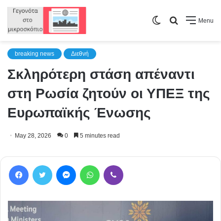
Switch
Search
Menu
skin
for
breaking news
Διεθνή
Σκληρότερη στάση απέναντι
στη Ρωσία ζητούν οι ΥΠΕΞ της
Ευρωπαϊκής Ένωσης
May 28, 2026
0
5 minutes read
Facebook
Twitter
Messenger
WhatsApp
Viber