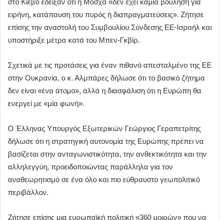
στο Κίεβο έδειξαν ότι η Μόσχα «δεν έχει καμία βούληση για
ειρήνη, κατάπαυση του πυρός ή διαπραγματεύσεις». Ζήτησε
επίσης την αναστολή του Συμβουλίου Σύνδεσης ΕΕ-Ισραήλ και
υποστήριξε μέτρα κατά του Μπεν-Γκβίρ.
Σχετικά με τις προτάσεις για έναν πιθανό απεσταλμένο της ΕΕ
στην Ουκρανία, ο κ. Αλμπάρες δήλωσε ότι το βασικό ζήτημα
δεν είναι «ένα άτομο», αλλά η διασφάλιση ότι η Ευρώπη θα
ενεργεί με «μία φωνή».
Ο Έλληνας Υπουργός Εξωτερικών Γεώργιος Γεραπετρίτης
δήλωσε ότι η στρατηγική αυτονομία της Ευρώπης πρέπει να
βασίζεται στην ανταγωνιστικότητα, την ανθεκτικότητα και την
αλληλεγγύη, προειδοποιώντας παράλληλα για τον
αναθεωρητισμό σε ένα όλο και πιο εύθραυστο γεωπολιτικό
περιβάλλον.
Ζήτησε επίσης μια ευρωπαϊκή πολιτική «360 μοιρών» που να