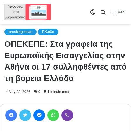
Switch
Search
Menu
skin
for
breaking news
Ελλάδα
ΟΠΕΚΕΠΕ: Στα γραφεία της
Ευρωπαϊκής Εισαγγελίας στην
Αθήνα οι 17 συλληφθέντες από
τη βόρεια Ελλάδα
May 28, 2026
0
1 minute read
Facebook
Twitter
Messenger
WhatsApp
Viber