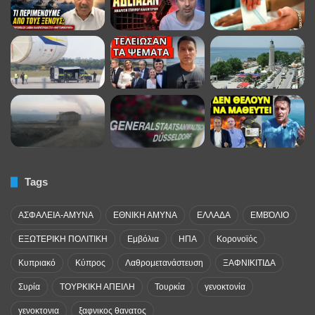
Tags
ΑΣΦΑΛΕΙΑ-ΑΜΥΝΑ
ΕΘΝΙΚΗ ΑΜΥΝΑ
ΕΛΛΑΔΑ
ΕΜΒΌΛΙΟ
ΕΞΩΤΕΡΙΚΗ ΠΟΛΙΤΙΚΗ
Εμβόλια
ΗΠΑ
Κορονοϊός
Κυπριακό
Κύπρος
Λαθρομετανάστευση
ΞΑΦΝΙΚΙΤΙΔΑ
Συρία
ΤΟΥΡΚΙΚΗ ΑΠΕΙΛΗ
Τουρκία
γενοκτονία
γενοκτονια
ξαφνικος θανατος