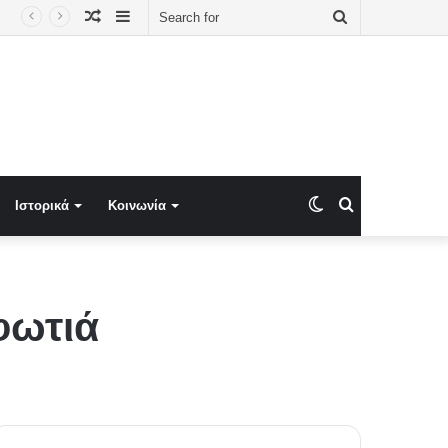
Random
Sidebar
Search
Article
for
Switch
Search
Ιστορικά
Κοινωνία
skin
for
φωτιά