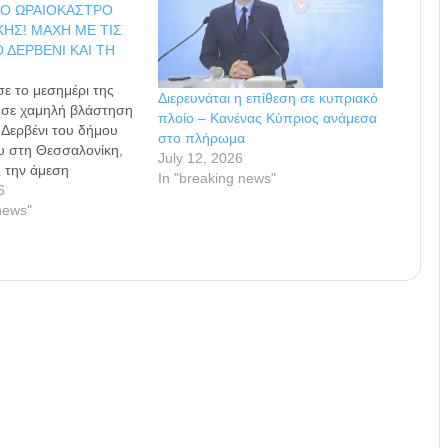
ΤΟ ΩΡΑΙΟΚΑΣΤΡΟ
ΗΣ! ΜΑΧΗ ΜΕ ΤΙΣ
 ΔΕΡΒΕΝΙ ΚΑΙ ΤΗ
ε το μεσημέρι της
Διερευνάται η επίθεση σε κυπριακό
) σε χαμηλή βλάστηση
πλοίο – Κανένας Κύπριος ανάμεσα
 Δερβένι του δήμου
στο πλήρωμα
υ στη Θεσσαλονίκη,
July 12, 2026
 την άμεση
In "breaking news"
 της Πυροσβεστικής.
6
που επιχείρησε να
news"
ίστηκε, έχει υποστεί
 έχει διακομιστεί στο
με ασθενοφόρο
νώ ανάμεσα στη
χή και στο χωριό
να με τον εκπρόσωπο
στικής…