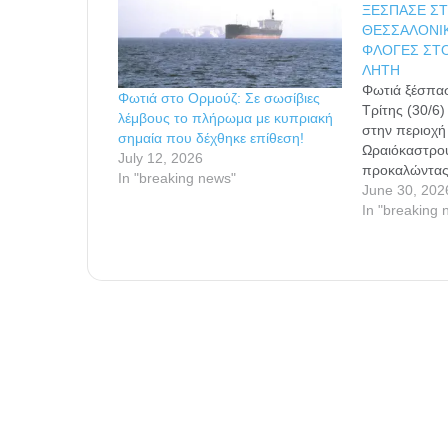
ΞΕΣΠΑΣΕ Σ
ΘΕΣΣΑΛΟΝΙΚ
ΦΛΟΓΕΣ ΣΤΟ
ΛΗΤΗ
Φωτιά ξέσπασ
Φωτιά στο Ορμούζ: Σε σωσίβιες
Τρίτης (30/6
λέμβους το πλήρωμα με κυπριακή
στην περιοχή
σημαία που δέχθηκε επίθεση!
Ωραιόκαστρο
July 12, 2026
προκαλώντας
In "breaking news"
κινητοποίηση
June 30, 202
Μία γυναίκα 
In "breaking 
σβήσει την
φωτιά τραυματ
εγκαύματα και
νοσοκομείο 
του ΕΚΑΒ, ε
δασική περιο
Λητή, σύμφω
της Πυροσβε