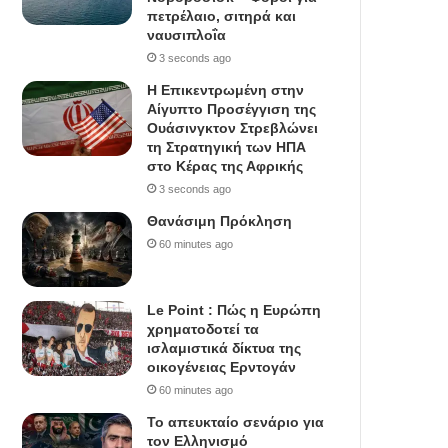
πετρέλαιο, σιτηρά και
ναυσιπλοΐα
3 seconds ago
Η Επικεντρωμένη στην
Αίγυπτο Προσέγγιση της
Ουάσινγκτον Στρεβλώνει
τη Στρατηγική των ΗΠΑ
στο Κέρας της Αφρικής
3 seconds ago
Θανάσιμη Πρόκληση
60 minutes ago
Le Point : Πώς η Ευρώπη
χρηματοδοτεί τα
ισλαμιστικά δίκτυα της
οικογένειας Ερντογάν
60 minutes ago
Το απευκταίο σενάριο για
τον Ελληνισμό