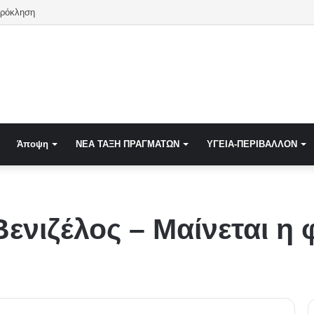
Πρόκληση
Άποψη
NEA TAΞΗ ΠΡΑΓΜΑΤΩΝ
ΥΓΕΙΑ-ΠΕΡΙΒΑΛΛΟΝ
Βενιζέλος – Μαίνεται η 