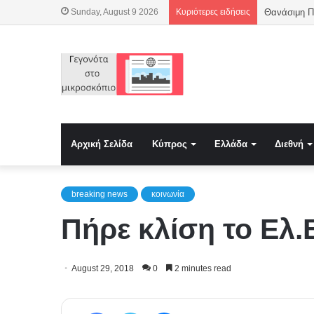
Sunday, August 9 2026
Κυριότερες ειδήσεις
Θανάσιμη 
Αρχική Σελίδα
Κύπρος
Ελλάδα
Διεθνή
breaking news
κοινωνία
Πήρε κλίση το Ελ.
August 29, 2018
0
2 minutes read
Facebook
Twitter
Messenger