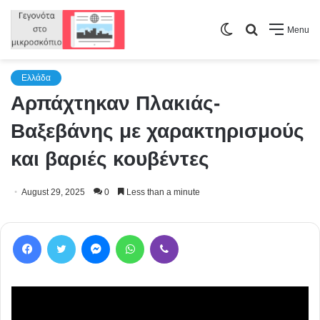
Switch
Search
Menu
skin
for
Ελλάδα
Αρπάχτηκαν Πλακιάς-
Βαξεβάνης με χαρακτηρισμούς
και βαριές κουβέντες
August 29, 2025
0
Less than a minute
Facebook
Twitter
Messenger
WhatsApp
Viber