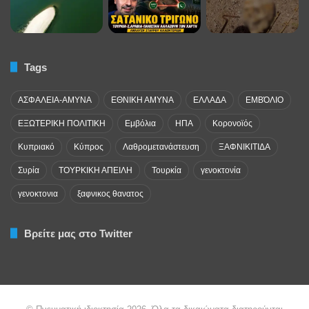
Tags
ΑΣΦΑΛΕΙΑ-ΑΜΥΝΑ
ΕΘΝΙΚΗ ΑΜΥΝΑ
ΕΛΛΑΔΑ
ΕΜΒΌΛΙΟ
ΕΞΩΤΕΡΙΚΗ ΠΟΛΙΤΙΚΗ
Εμβόλια
ΗΠΑ
Κορονοϊός
Κυπριακό
Κύπρος
Λαθρομετανάστευση
ΞΑΦΝΙΚΙΤΙΔΑ
Συρία
ΤΟΥΡΚΙΚΗ ΑΠΕΙΛΗ
Τουρκία
γενοκτονία
γενοκτονια
ξαφνικος θανατος
Βρείτε μας στο Twitter