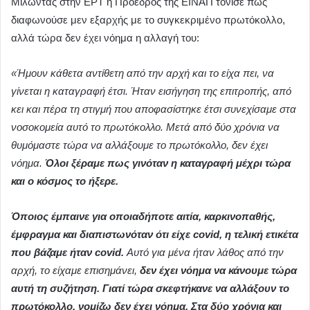
Μιλώντας στην ΕΡΤ η Πρόεδρος της ΕΙΝΑΠ τόνισε πως
διαφωνούσε μεν εξαρχής με το συγκεκριμένο πρωτόκολλο,
αλλά τώρα δεν έχει νόημα η αλλαγή του:
«Ήμουν κάθετα αντίθετη από την αρχή και το είχα πει, να
γίνεται η καταγραφή έτσι. Ήταν εισήγηση της επιτροπής, από
κει και πέρα τη στιγμή που αποφασίστηκε έτσι συνεχίσαμε στα
νοσοκομεία αυτό το πρωτόκολλο. Μετά από δύο χρόνια να
θυμόμαστε τώρα να αλλάξουμε το πρωτόκολλο, δεν έχει
νόημα.
Όλοι ξέραμε πως γινόταν η καταγραφή μέχρι τώρα
και ο κόσμος το ήξερε.
Όποιος έμπαινε για οποιαδήποτε αιτία, καρκινοπαθής,
έμφραγμα και διαπιστωνόταν ότι είχε covid, η τελική ετικέτα
που βάζαμε ήταν covid.
Αυτό για μένα ήταν λάθος από την
αρχή, το είχαμε επισημάνει,
δεν έχει νόημα να κάνουμε τώρα
αυτή τη συζήτηση.
Γιατί τώρα σκεφτήκανε να αλλάξουν το
πρωτόκολλο, νομίζω δεν έχει νόημα. Στα δύο χρόνια και