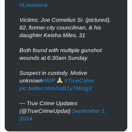
#Louisiana
Victims: Joe Cornelius Sr. (pictured),
82, former city councilman, & his
daughter Keisha Miles, 31
Both found with multiple gunshot
wounds at 6:30am Sunday
Suspect in custody. Motive
unknown
#RIP
#TrueCrime
pic.twitter.com/ckB1y7MmgX
— True Crime Updates
(@TrueCrimeUpdat)
September 1,
2024