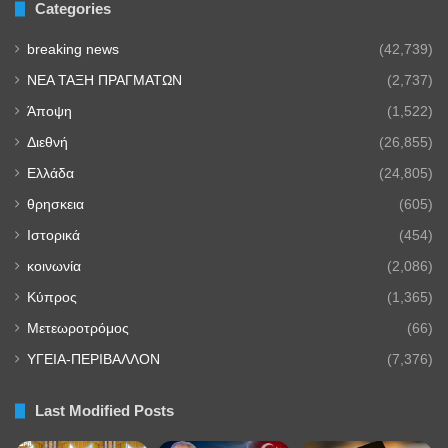
Categories
breaking news
(42,739)
NEA TAΞΗ ΠΡΑΓΜΑΤΩΝ
(2,737)
Άποψη
(1,522)
Διεθνή
(26,855)
Ελλάδα
(24,805)
θρησκεια
(605)
Ιστορικά
(454)
κοινωνία
(2,086)
Κύπρος
(1,365)
Μετεωροτρόμος
(66)
ΥΓΕΙΑ-ΠΕΡΙΒΑΛΛΟΝ
(7,376)
Last Modified Posts