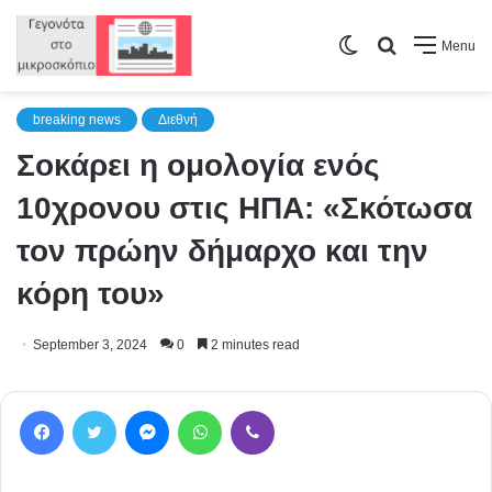
Switch
Search
Menu
skin
for
breaking news
Διεθνή
Σοκάρει η ομολογία ενός
10χρονου στις ΗΠΑ: «Σκότωσα
τον πρώην δήμαρχο και την
κόρη του»
September 3, 2024
0
2 minutes read
Facebook
Twitter
Messenger
WhatsApp
Viber