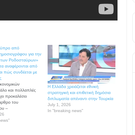
Κύπρο από
δημοσιογράφου για την
 των Ροδοσταύρων»
τα αναφέρονται από
αι πώς συνδέεται με
ς
ικονομικών
Η Ελλάδα χρειάζεται εθνική
άλο και πολλαπλές
στρατηγική και επιθετική δημόσια
χει προκαλέσει
διπλωματία απέναντι στην Τουρκία
άρθρο του
July 1, 2026
ου –
In "breaking news"
άριου Δρουσιώτη με
26
βαίνει σε
news"
 ισχυρισμούς για
στών και πολιτικών