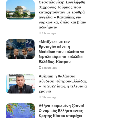
Θεσσαλονίκη: Συνελήφθη
31χρονος Τούρκος που
καταζητούνταν με ερυθρά
αγγελία – Καταδίκες για
ναρκωτικά, όπλο και βίαια
αδικήματα
1 hour ago
«Μπίζνες» με τον
Ερντογάν κάνει η
Meridiam που καλείται να
ξεμπλοκάρει το καλώδιο
Ελλάδας–Κύπρου
3 hours ago
Αβέβαιη η θαλάσσια
σύνδεση Κύπρου-Ελλάδας
– Το 2027 ίσως η τελευταία
χρονιά
3 hours ago
Αθήνα κοιμωμένη ξύπνα!
Ο νομικός Ελλήσποντος
Κρήτης Κάσου υπερέχει