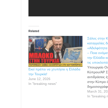
Related
Σάλος στην 
καταγγελίες 
«Αδελφότητα
– Ποια ονόμα
την Ελλάδα κ
τις υποκλοπέ
Υπουργείο Ο
Εκεί πρέπει να χτυπήσει η Ελλάδα
Κύπρου/AP Σ
την Τουρκία!
αντιδράσεις έ
June 12, 2026
στην Κύπρο 
In "breaking news"
δημοσιογράφ
ερευνητή Μακ
March 31, 20
το οποίο προ
In "breaking 
σοβαρότατους
κύκλωμα δικα