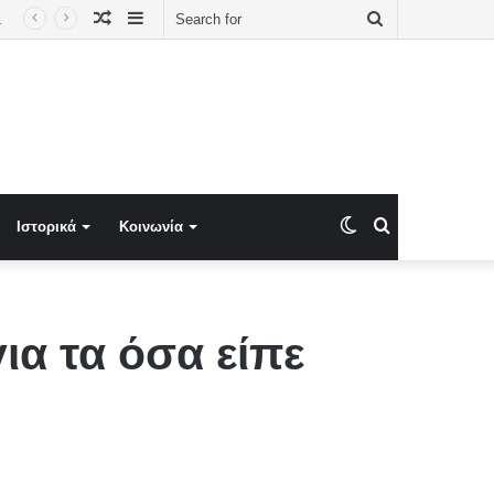
Random
Sidebar
Search
Article
for
Switch
Search
Ιστορικά
Κοινωνία
skin
for
α τα όσα είπε