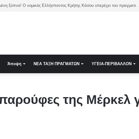
στην Τουρκία για τον GSI μετά τη συμφωνία Meridiam
Άποψη
NEA TAΞΗ ΠΡΑΓΜΑΤΩΝ
ΥΓΕΙΑ-ΠΕΡΙΒΑΛΛΟΝ
αρούφες της Μέρκελ γι