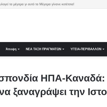
Αμυντική συμφωνία «Σύμφωνο της Μέκκας» Σ Αραβίας,Τουρκίας, Πακιστάν ενώ η ελληνική πυροβολαρχία των Patriot υπερασπίζεται την Σ Αρ
Άποψη
NEA TAΞΗ ΠΡΑΓΜΑΤΩΝ
ΥΓΕΙΑ-ΠΕΡΙΒΑΛΛΟΝ
σπονδία ΗΠΑ-Καναδά: 
 να ξαναγράψει την Ιστ