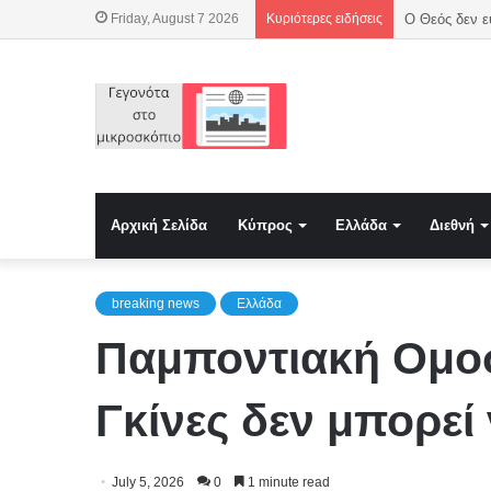
Friday, August 7 2026
Κυριότερες ειδήσεις
Αρχική Σελίδα
Κύπρος
Ελλάδα
Διεθνή
breaking news
Ελλάδα
Παμποντιακή Ομο
Γκίνες δεν μπορεί
July 5, 2026
0
1 minute read