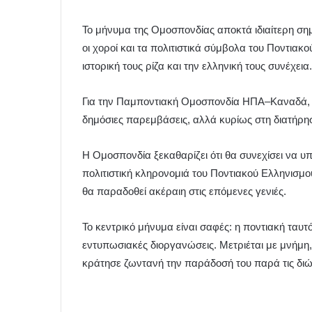
Το μήνυμα της Ομοσπονδίας αποκτά ιδιαίτερη σημ
οι χοροί και τα πολιτιστικά σύμβολα του Ποντι
ιστορική τους ρίζα και την ελληνική τους συνέχεια.
Για την Παμποντιακή Ομοσπονδία ΗΠΑ–Καναδά, η 
δημόσιες παρεμβάσεις, αλλά κυρίως στη διατήρησ
Η Ομοσπονδία ξεκαθαρίζει ότι θα συνεχίσει να υπ
πολιτιστική κληρονομιά του Ποντιακού Ελληνισμο
θα παραδοθεί ακέραιη στις επόμενες γενιές.
Το κεντρικό μήνυμα είναι σαφές: η ποντιακή ταυτ
εντυπωσιακές διοργανώσεις. Μετριέται με μνήμη,
κράτησε ζωντανή την παράδοσή του παρά τις διώξε