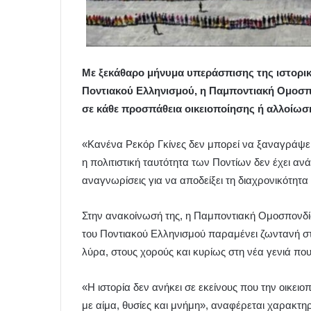
Με ξεκάθαρο μήνυμα υπεράσπισης της ιστορική
Ποντιακού Ελληνισμού, η Παμποντιακή Ομοσ
σε κάθε προσπάθεια οικειοποίησης ή αλλοίωση
«Κανένα Ρεκόρ Γκίνες δεν μπορεί να ξαναγράψει 
η πολιτιστική ταυτότητα των Ποντίων δεν έχει α
αναγνωρίσεις για να αποδείξει τη διαχρονικότητα 
Στην ανακοίνωσή της, η Παμποντιακή Ομοσπονδία
του Ποντιακού Ελληνισμού παραμένει ζωντανή στις
λύρα, στους χορούς και κυρίως στη νέα γενιά πο
«Η ιστορία δεν ανήκει σε εκείνους που την οικειο
με αίμα, θυσίες και μνήμη», αναφέρεται χαρακτηρ