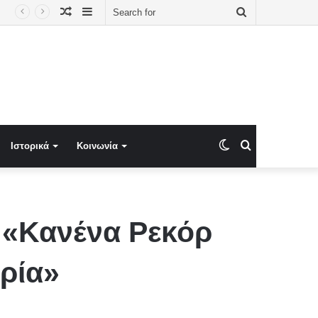
Random
Sidebar
Search
αβία! Τριμερής σύνοδος στη Μέκκα. Ο Ερντογάν πήγε Μέκκα!!!
Article
for
Switch
Search
Ιστορικά
Κοινωνία
skin
for
«Κανένα Ρεκόρ
ορία»