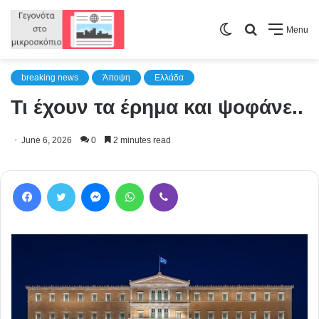
Switch
Search
Menu
skin
for
breaking news
Άποψη
Ελλάδα
Τι έχουν τα έρημα και ψοφάνε..
June 6, 2026
0
2 minutes read
Facebook
Twitter
Messenger
WhatsApp
Viber