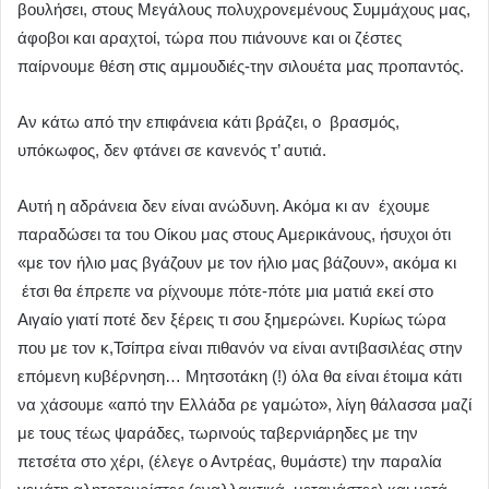
βουλήσει, στους Μεγάλους πολυχρονεμένους Συμμάχους μας,
άφοβοι και αραχτοί, τώρα που πιάνουνε και οι ζέστες
παίρνουμε θέση στις αμμουδιές-την σιλουέτα μας προπαντός.
Αν κάτω από την επιφάνεια κάτι βράζει, ο βρασμός,
υπόκωφος, δεν φτάνει σε κανενός τ’ αυτιά.
Αυτή η αδράνεια δεν είναι ανώδυνη. Ακόμα κι αν έχουμε
παραδώσει τα του Οίκου μας στους Αμερικάνους, ήσυχοι ότι
«με τον ήλιο μας βγάζουν με τον ήλιο μας βάζουν», ακόμα κι
έτσι θα έπρεπε να ρίχνουμε πότε-πότε μια ματιά εκεί στο
Αιγαίο γιατί ποτέ δεν ξέρεις τι σου ξημερώνει. Κυρίως τώρα
που με τον κ,Τσίπρα είναι πιθανόν να είναι αντιβασιλέας στην
επόμενη κυβέρνηση… Μητσοτάκη (!) όλα θα είναι έτοιμα κάτι
να χάσουμε «από την Ελλάδα ρε γαμώτο», λίγη θάλασσα μαζί
με τους τέως ψαράδες, τωρινούς ταβερνιάρηδες με την
πετσέτα στο χέρι, (έλεγε ο Αντρέας, θυμάστε) την παραλία