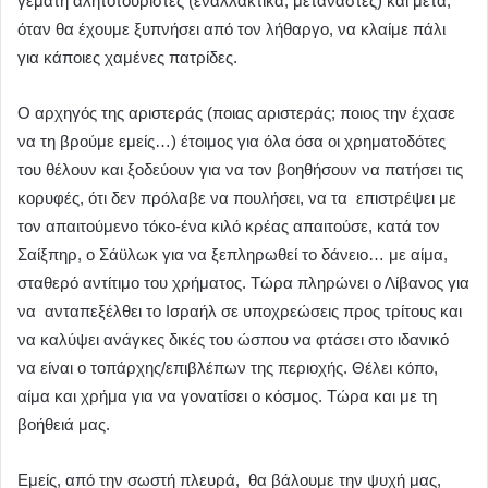
γεμάτη αλητοτουρίστες (εναλλακτικά, μετανάστες) και μετά,
όταν θα έχουμε ξυπνήσει από τον λήθαργο, να κλαίμε πάλι
για κάποιες χαμένες πατρίδες.
Ο αρχηγός της αριστεράς (ποιας αριστεράς; ποιος την έχασε
να τη βρούμε εμείς…) έτοιμος για όλα όσα οι χρηματοδότες
του θέλουν και ξοδεύουν για να τον βοηθήσουν να πατήσει τις
κορυφές, ότι δεν πρόλαβε να πουλήσει, να τα επιστρέψει με
τον απαιτούμενο τόκο-ένα κιλό κρέας απαιτούσε, κατά τον
Σαίξπηρ, ο Σάϋλωκ για να ξεπληρωθεί το δάνειο… με αίμα,
σταθερό αντίτιμο του χρήματος. Τώρα πληρώνει ο Λίβανος για
να ανταπεξέλθει το Ισραήλ σε υποχρεώσεις προς τρίτους και
να καλύψει ανάγκες δικές του ώσπου να φτάσει στο ιδανικό
να είναι ο τοπάρχης/επιβλέπων της περιοχής. Θέλει κόπο,
αίμα και χρήμα για να γονατίσει ο κόσμος. Τώρα και με τη
βοήθειά μας.
Εμείς, από την σωστή πλευρά, θα βάλουμε την ψυχή μας,