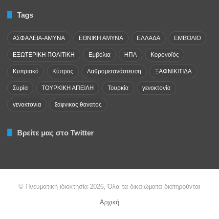
Tags
ΑΣΦΑΛΕΙΑ-ΑΜΥΝΑ
ΕΘΝΙΚΗ ΑΜΥΝΑ
ΕΛΛΑΔΑ
ΕΜΒΌΛΙΟ
ΕΞΩΤΕΡΙΚΗ ΠΟΛΙΤΙΚΗ
Εμβόλια
ΗΠΑ
Κορονοϊός
Κυπριακό
Κύπρος
Λαθρομετανάστευση
ΞΑΦΝΙΚΙΤΙΔΑ
Συρία
ΤΟΥΡΚΙΚΗ ΑΠΕΙΛΗ
Τουρκία
γενοκτονία
γενοκτονια
ξαφνικος θανατος
Βρείτε μας στο Twitter
© Πνευματική ιδιοκτησία 2026, Όλα τα δικαιώματα διατηρούνται
Αρχική