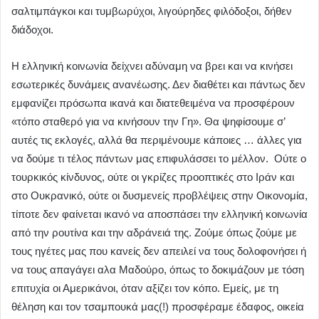
σαλτιμπάγκοι και τυμβωρύχοι, λιγούρηδες φιλόδοξοι, δήθεν
διάδοχοι.
Η ελληνική κοινωνία δείχνει αδύναμη να βρει και να κινήσει
εσωτερικές δυνάμεις ανανέωσης. Δεν διαθέτει και πάντως δεν
εμφανίζει πρόσωπα ικανά και διατεθειμένα να προσφέρουν
«τόπο σταθερό για να κινήσουν την Γη». Θα ψηφίσουμε σ’
αυτές τις εκλογές, αλλά θα περιμένουμε κάποιες … άλλες για
να δούμε τι τέλος πάντων μας επιφυλάσσει το μέλλον. Ούτε ο
τουρκικός κίνδυνος, ούτε οι γκρίζες προοπτικές στο Ιράν και
στο Ουκρανικό, ούτε οι δυσμενείς προβλέψεις στην Οικονομία,
τίποτε δεν φαίνεται ικανό να αποσπάσει την ελληνική κοινωνία
από την ρουτίνα και την αδράνειά της. Ζούμε όπως ζούμε με
τους ηγέτες μας που κανείς δεν απειλεί να τους δολοφονήσει ή
να τους απαγάγει αλα Μαδούρο, όπως το δοκιμάζουν με τόση
επιτυχία οι Αμερικάνοι, όταν αξίζει τον κόπο. Εμείς, με τη
θέληση και τον τσαμπουκά μας(!) προσφέραμε έδαφος, οικεία