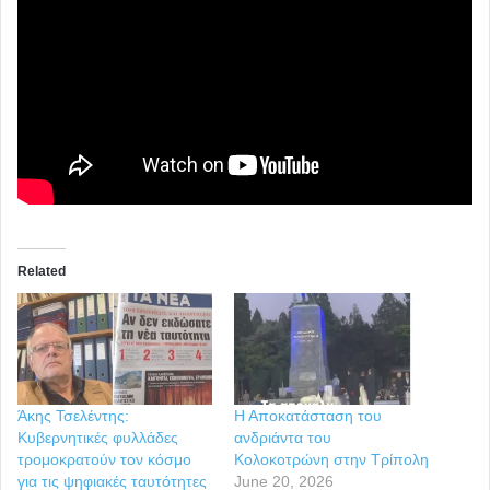
Related
Άκης Τσελέντης:
Η Αποκατάσταση του
Κυβερνητικές φυλλάδες
ανδριάντα του
τρομοκρατούν τον κόσμο
Κολοκοτρώνη στην Τρίπολη
για τις ψηφιακές ταυτότητες
June 20, 2026