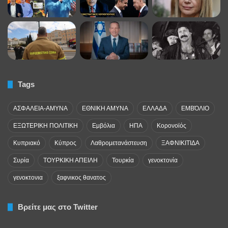
Tags
ΑΣΦΑΛΕΙΑ-ΑΜΥΝΑ
ΕΘΝΙΚΗ ΑΜΥΝΑ
ΕΛΛΑΔΑ
ΕΜΒΌΛΙΟ
ΕΞΩΤΕΡΙΚΗ ΠΟΛΙΤΙΚΗ
Εμβόλια
ΗΠΑ
Κορονοϊός
Κυπριακό
Κύπρος
Λαθρομετανάστευση
ΞΑΦΝΙΚΙΤΙΔΑ
Συρία
ΤΟΥΡΚΙΚΗ ΑΠΕΙΛΗ
Τουρκία
γενοκτονία
γενοκτονια
ξαφνικος θανατος
Βρείτε μας στο Twitter