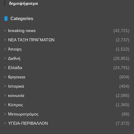
δημοψήφισμα
Categories
breaking news
(42,721)
NEA TAΞΗ ΠΡΑΓΜΑΤΩΝ
(2,737)
Άποψη
(1,522)
Διεθνή
(26,851)
Ελλάδα
(24,791)
θρησκεια
(604)
Ιστορικά
(454)
κοινωνία
(2,085)
Κύπρος
(1,365)
Μετεωροτρόμος
(66)
ΥΓΕΙΑ-ΠΕΡΙΒΑΛΛΟΝ
(7,372)