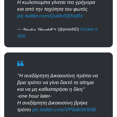
Η κωλοτουμπα γίνεται πιο γρήγορα
και από την ταχύτητα του φωτός.
pic.twitter.com/QuMvSEKqRx
— 𝒲𝒾𝓃𝓈𝓉𝑜𝓃 𝒞𝒽𝓊𝓇𝒸𝒽𝒾𝓁𝓁 ⨯ (@prwinND)
October 6,
2025
''Η ανεξάρτητη Δικαιοσύνη πρέπει να
βρει τρόπο να γίνει δεκτό το αίτημα
και να μη καθυστερήσει η δίκη''
-one hour later-
Η ανεξάρτητη Δικαιοσύνη βρήκε
τρόπο
pic.twitter.com/VP6dkhK93B