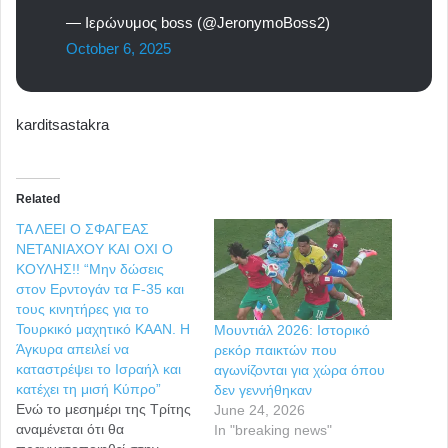
— Ιερώνυμος boss (@JeronymoBoss2)
October 6, 2025
karditsastakra
Related
ΤΑ ΛΕΕΙ Ο ΣΦΑΓΕΑΣ
ΝΕΤΑΝΙΑΧΟΥ ΚΑΙ ΟΧΙ Ο
ΚΟΥΛΗΣ!! “Μην δώσεις
στον Ερντογάν τα F-35 και
τους κινητήρες για το
Τουρκικό μαχητικό ΚΑΑΝ. Η
Μουντιάλ 2026: Ιστορικό
Άγκυρα απειλεί να
ρεκόρ παικτών που
καταστρέψει το Ισραήλ και
αγωνίζονται για χώρα όπου
κατέχει τη μισή Κύπρο”
δεν γεννήθηκαν
Ενώ το μεσημέρι της Τρίτης
June 24, 2026
αναμένεται ότι θα
In "breaking news"