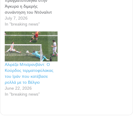
πραγματοποιηθεί στην
Άγκυρα η διμερής
συνάντηση του Ντόναλντ
Τραμπ με τον Ρετζέπ Ταγίπ
July 7, 2026
Ερντογάν , ο
In "breaking news"
Πρωθυπουργός του Ισραήλ
Μπενιαμίν Νετανιάχου
σπεύδει να κάνει την
“δύσκολη δουλειά” , που
κανονικά έπρεπε να φέρει
σε πέρας η άφωνη και
Αλιρέζα Μπεϊρανβάντ: Ο
αμήχανη Ελληνική
Κούρδος τερματοφύλακας
Κυβέρνηση. “Πρόεδρε…
του Ιράν που κατέβασε
ρολλά με το Βέλγιο
June 22, 2026
In "breaking news"