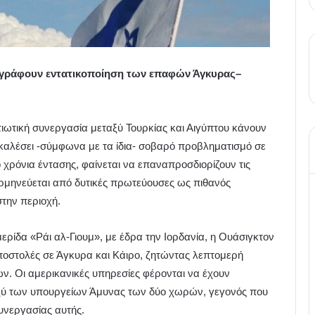
αγράφουν εντατικοποίηση των επαφών Άγκυρας–
ιωτική συνεργασία μεταξύ Τουρκίας και Αιγύπτου κάνουν
καλέσει -σύμφωνα με τα ίδια- σοβαρό προβληματισμό σε
 χρόνια έντασης, φαίνεται να επαναπροσδιορίζουν τις
ερμηνεύεται από δυτικές πρωτεύουσες ως πιθανός
την περιοχή.
ρίδα «Ράι αλ-Γιουμ», με έδρα την Ιορδανία, η Ουάσιγκτον
αποστολές σε Άγκυρα και Κάιρο, ζητώντας λεπτομερή
. Οι αμερικανικές υπηρεσίες φέρονται να έχουν
ταξύ των υπουργείων Άμυνας των δύο χωρών, γεγονός που
συνεργασίας αυτής.