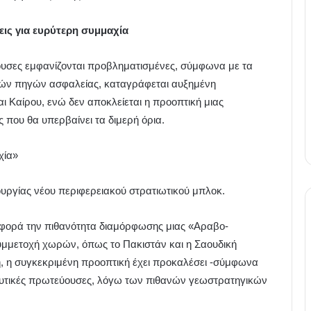
εις για ευρύτερη συμμαχία
υσες εμφανίζονται προβληματισμένες, σύμφωνα με τα
κών πηγών ασφαλείας, καταγράφεται αυξημένη
αι Καίρου, ενώ δεν αποκλείεται η προοπτική μιας
 που θα υπερβαίνει τα διμερή όρια.
χία»
ουργίας νέου περιφερειακού στρατιωτικού μπλοκ.
φορά την πιθανότητα διαμόρφωσης μιας «Αραβο-
συμμετοχή χωρών, όπως το Πακιστάν και η Σαουδική
η, η συγκεκριμένη προοπτική έχει προκαλέσει -σύμφωνα
ε δυτικές πρωτεύουσες, λόγω των πιθανών γεωστρατηγικών