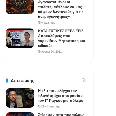
Αγανακτισμένοι οι
πολίτες: «Θέλουν να μας
κάψουν ζωντανούς για τις
ανεμογεννήτριες»
4 days ago
ΚΑΤΑΙΓΙΣΤΙΚΕΣ ΕΞΕΛΙΞΕΙΣ!
Αποκαλύψεις που
γκρεμίζουν Μητσοτάκη και
ειδικούς
August 20, 2021
Δείτε επίσης
Η ελίτ που ελέγχει τον
πλανήτη έχει αποφασίσει
τον Γ’ Παγκόσμιο πόλεμο
21 minutes ago
Στέρεψαν από πυραύλους