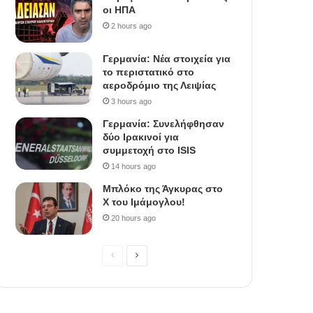
οι ΗΠΑ
2 hours ago
Γερμανία: Νέα στοιχεία για
το περιστατικό στο
αεροδρόμιο της Λειψίας
3 hours ago
Γερμανία: Συνελήφθησαν
δύο Ιρακινοί για
συμμετοχή στο ISIS
14 hours ago
Μπλόκο της Άγκυρας στο
X του Ιμάμογλου!
20 hours ago
P
N
r
e
e
x