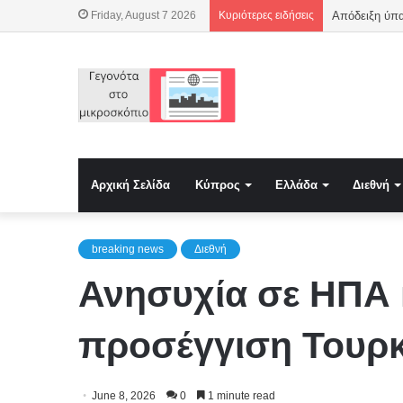
Friday, August 7 2026
Κυριότερες ειδήσεις
Αρχική Σελίδα
Κύπρος
Ελλάδα
Διεθνή
breaking news
Διεθνή
Ανησυχία σε ΗΠΑ κ
προσέγγιση Τουρ
June 8, 2026
0
1 minute read