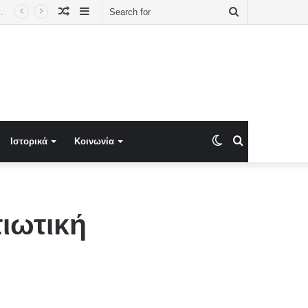
Random
Sidebar
Search
ης για τις εξετάσεις στα εργαστήρια του εξωτερικού
Article
for
Switch
Search
Ιστορικά
Κοινωνία
skin
for
τιωτική