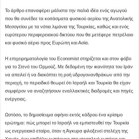
Το άρθρο επαναφέρει μάλιστα την παλιά ιδέα ενός αγωγού
που θα συνέδεε τα κοιτάσματα φυσικού αερίου της Ανατολικής
Μεσογείου με τα νότια λιμάνια της Τουρκίας, καθώς και ενός
ευρύτερου περιφερειακού δικτύου που θα μετέφερε πετρέλαιο
και φυσικό αέριο προς Ευρώπη και Ασία.
Η επιχειρηματολογία του Economist στηρίζεται και στον φόβο
για το Στενό του Ορμούζ. Με δεδομένη την ικανότητα του Ιράν
να απειλεί ή να διακόπτει τη ροή υδρογονανθράκων από την
περιοχή, το περιοδικό θεωρεί ότι Ισραήλ και Τουρκία θα είχαν
συμφέρον να αναζητήσουν εναλλακτικές διαδρομές και πηγές
ενέργειας.
Ωστόσο, το δημοσίευμα αφήνει εκτός κάδρου ένα κρίσιμο
ερώτημα: πώς μπορεί το Ισραήλ να εμπιστευθεί την Τουρκία
ως ενεργειακό εταίρο, όταν η Άγκυρα φιλοξενεί στελέχη της
Χαμάς, έχει επιβάλει εμπάργκο στο ισραηλινό εμπόριο και