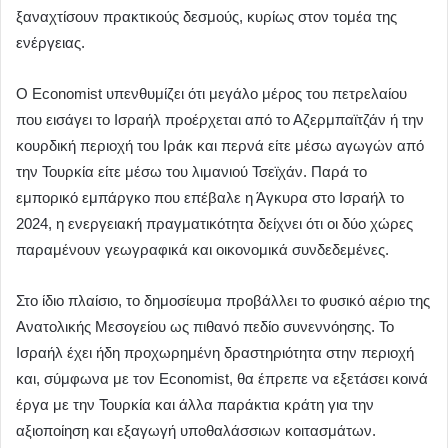
ξαναχτίσουν πρακτικούς δεσμούς, κυρίως στον τομέα της
ενέργειας.
Ο Economist υπενθυμίζει ότι μεγάλο μέρος του πετρελαίου
που εισάγει το Ισραήλ προέρχεται από το Αζερμπαϊτζάν ή την
κουρδική περιοχή του Ιράκ και περνά είτε μέσω αγωγών από
την Τουρκία είτε μέσω του λιμανιού Τσεϊχάν. Παρά το
εμπορικό εμπάργκο που επέβαλε η Άγκυρα στο Ισραήλ το
2024, η ενεργειακή πραγματικότητα δείχνει ότι οι δύο χώρες
παραμένουν γεωγραφικά και οικονομικά συνδεδεμένες.
Στο ίδιο πλαίσιο, το δημοσίευμα προβάλλει το φυσικό αέριο της
Ανατολικής Μεσογείου ως πιθανό πεδίο συνεννόησης. Το
Ισραήλ έχει ήδη προχωρημένη δραστηριότητα στην περιοχή
και, σύμφωνα με τον Economist, θα έπρεπε να εξετάσει κοινά
έργα με την Τουρκία και άλλα παράκτια κράτη για την
αξιοποίηση και εξαγωγή υποθαλάσσιων κοιτασμάτων.