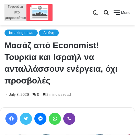
Switch
Search
Menu
skin
for
breaking news
Διεθνή
Μασάζ από Economist!
Τουρκία και Ισραήλ να
ανταλλάσσουν ενέργεια, όχι
προσβολές
July 8, 2026
0
2 minutes read
Facebook
Twitter
Messenger
WhatsApp
Viber