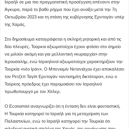
Ισραήλ σε μια πιο πραγματιστική προσέγγιση απέναντι στην
Άγκυρα, παρά το βαθύ ρήγμα που έχει ανοίξει μετά την 7η
Οκτωβρίου 2023 και τη στάση της κυβέρνησης Ερντογάν υπέρ
της Χαμάς.
Στο δημοσίευμα καταγράφεται η σκληρή ρητορική και από τις
δύο πλευρές. Τούρκοι αξιωματούχοι έχουν φτάσει στο σημείο
να μιλούν ακόμη και για μελλοντική «κυριαρχία» στην
Ιερουσαλήμ, ενώ Ισραηλινοί αξιωματούχοι χαρακτηρίζουν την
Τουρκία «νέο Ιράν». Ο Μπενιαμίν Νετανιάχου έχει αποκαλέσει
τον Ρετζέπ Ταγίπ Ερντογάν «αντισημίτη δικτάτορα», ενώ ο
Τούρκος πρόεδρος έχει παρομοιάσει τον Ισραηλινό
πρωθυπουργό με τον Χίτλερ.
Ο Economist αναγνωρίζει ότι η ένταση δεν είναι φανταστική.
Η Τουρκία κατηγορεί το Ισραήλ για τη μεταχείριση των
Παλαιστινίων, ενώ το Ισραήλ κατηγορεί την Τουρκία ότι
φιλοξενεί ηγετικά στελέχη της Χαμάς, της οργάνωσης που