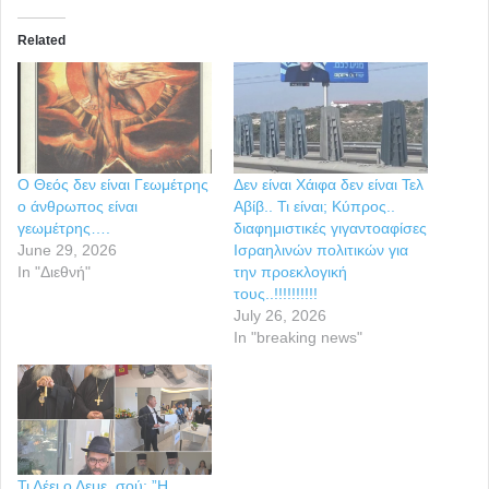
Related
Ο Θεός δεν είναι Γεωμέτρης
Δεν είναι Χάιφα δεν είναι Τελ
ο άνθρωπος είναι
Αβίβ.. Τι είναι; Κύπρος..
γεωμέτρης….
διαφημιστικές γιγαντοαφίσες
June 29, 2026
Ισραηλινών πολιτικών για
In "Διεθνή"
την προεκλογική
τους..!!!!!!!!!!
July 26, 2026
In "breaking news"
Τι Λέει ο Λεμε..σού; ”Η