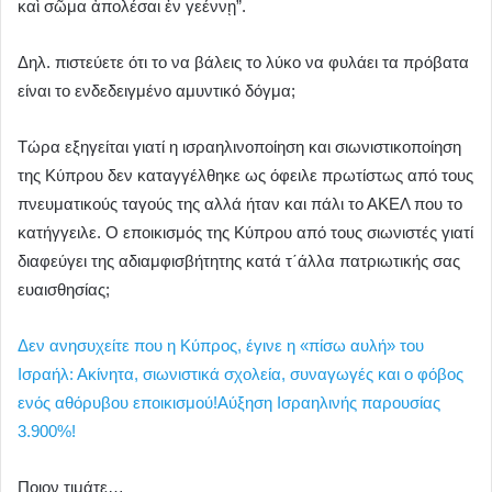
καὶ σῶμα ἀπολέσαι ἐν γεέννῃ”.
Δηλ. πιστεύετε ότι το να βάλεις το λύκο να φυλάει τα πρόβατα
είναι το ενδεδειγμένο αμυντικό δόγμα;
Τώρα εξηγείται γιατί η ισραηλινοποίηση και σιωνιστικοποίηση
της Κύπρου δεν καταγγέλθηκε ως όφειλε πρωτίστως από τους
πνευματικούς ταγούς της αλλά ήταν και πάλι το ΑΚΕΛ που το
κατήγγειλε. Ο εποικισμός της Κύπρου από τους σιωνιστές γιατί
διαφεύγει της αδιαμφισβήτητης κατά τ΄άλλα πατριωτικής σας
ευαισθησίας;
Δεν ανησυχείτε που η Κύπρος, έγινε η «πίσω αυλή» του
Ισραήλ: Ακίνητα, σιωνιστικά σχολεία, συναγωγές και ο φόβος
ενός αθόρυβου εποικισμού!Aύξηση Ισραηλινής παρουσίας
3.900%!
Ποιον τιμάτε…