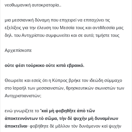
νεοθωμανική αυτοκρατορία..
μια μεσσιανική δύναμη που επιχειρεί να επιταχύνει τις
εξελίξεις για την έλευση του Μεσσία τους και αντιΜεσσία μας
δηλ. του Αντιχρίστου συμφωνείτει και σε αυτό; τιμήστε τους
Αρχιεπίσκοπε
ούτε φέσι τούρκικο ούτε κιπά εβραικό.
Θεωρείτε και εσείς ότι η Κύπρος βρήκε τον ιδεώδη σύμμαχο
στο Ισραήλ των μεσσιανιστών, θρησκευτικών σιωνιστών των
Αντιχριστιανιστών;
ενώ γνωρίζετε το ”
καὶ μὴ φοβηθῆτε ἀπὸ τῶν
ἀποκτεννόντων τὸ σῶμα, τὴν δὲ ψυχὴν μὴ δυναμένων
ἀποκτεῖναι·
φοβήθητε δὲ μᾶλλον τὸν δυνάμενον καὶ ψυχὴν