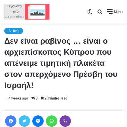
Switch
Search
Menu
skin
for
Διεθνή
Δεν είναι ραβίνος … είναι ο
αρχιεπίσκοπος Κύπρου που
απένειμε τιμητική πλακέτα
στον απερχόμενο Πρέσβη του
Ισραήλ!
4 weeks ago
0
2 minutes read
Facebook
Twitter
Messenger
WhatsApp
Viber