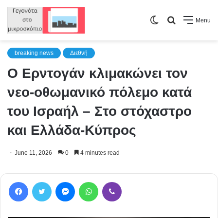
Switch
Search
Menu
skin
for
breaking news
Διεθνή
Ο Ερντογάν κλιμακώνει τον
νεο-οθωμανικό πόλεμο κατά
του Ισραήλ – Στο στόχαστρο
και Ελλάδα-Κύπρος
June 11, 2026
0
4 minutes read
Facebook
Twitter
Messenger
WhatsApp
Viber