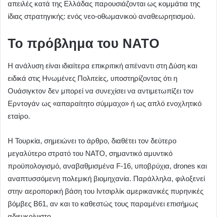
απειλές κατά της Ελλάδας παρουσιάζονται ως κομμάτια της
ίδιας στρατηγικής: ενός νεο-οθωμανικού αναθεωρητισμού.
Το πρόβλημα του ΝΑΤΟ
Η ανάλυση είναι ιδιαίτερα επικριτική απέναντι στη Δύση και
ειδικά στις Ηνωμένες Πολιτείες, υποστηρίζοντας ότι η
Ουάσιγκτον δεν μπορεί να συνεχίσει να αντιμετωπίζει τον
Ερντογάν ως «απαραίτητο σύμμαχο» ή ως απλό ενοχλητικό
εταίρο.
Η Τουρκία, σημειώνει το άρθρο, διαθέτει τον δεύτερο
μεγαλύτερο στρατό του ΝΑΤΟ, σημαντικό αμυντικό
προϋπολογισμό, αναβαθμισμένα F-16, υποβρύχια, drones και
αναπτυσσόμενη πολεμική βιομηχανία. Παράλληλα, φιλοξενεί
στην αεροπορική βάση του Ιντσιρλίκ αμερικανικές πυρηνικές
βόμβες B61, αν και το καθεστώς τους παραμένει επισήμως
αδιευκρίνιστο.