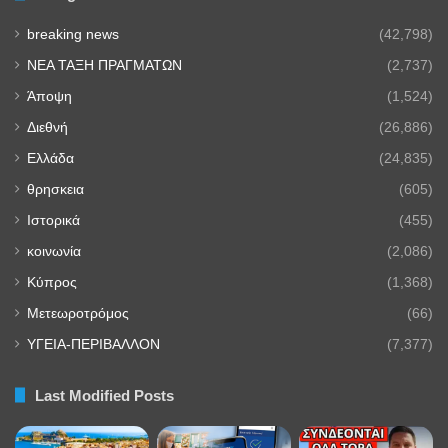
breaking news
(42,798)
NEA TAΞΗ ΠΡΑΓΜΑΤΩΝ
(2,737)
Άποψη
(1,524)
Διεθνή
(26,886)
Ελλάδα
(24,835)
θρησκεια
(605)
Ιστορικά
(455)
κοινωνία
(2,086)
Κύπρος
(1,368)
Μετεωροτρόμος
(66)
ΥΓΕΙΑ-ΠΕΡΙΒΑΛΛΟΝ
(7,377)
Last Modified Posts