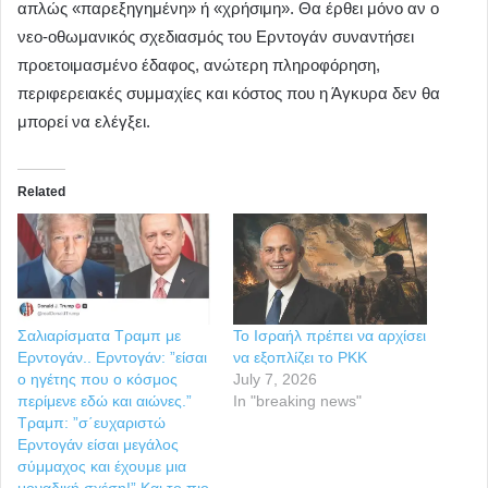
απλώς «παρεξηγημένη» ή «χρήσιμη». Θα έρθει μόνο αν ο
νεο-οθωμανικός σχεδιασμός του Ερντογάν συναντήσει
προετοιμασμένο έδαφος, ανώτερη πληροφόρηση,
περιφερειακές συμμαχίες και κόστος που η Άγκυρα δεν θα
μπορεί να ελέγξει.
Related
Σαλιαρίσματα Τραμπ με
Το Ισραήλ πρέπει να αρχίσει
Ερντογάν.. Ερντογάν: ”είσαι
να εξοπλίζει το PKK
ο ηγέτης που ο κόσμος
July 7, 2026
περίμενε εδώ και αιώνες.”
In "breaking news"
Τραμπ: ”σ΄ευχαριστώ
Ερντογάν είσαι μεγάλος
σύμμαχος και έχουμε μια
μοναδική σχέση!” Και το πιο