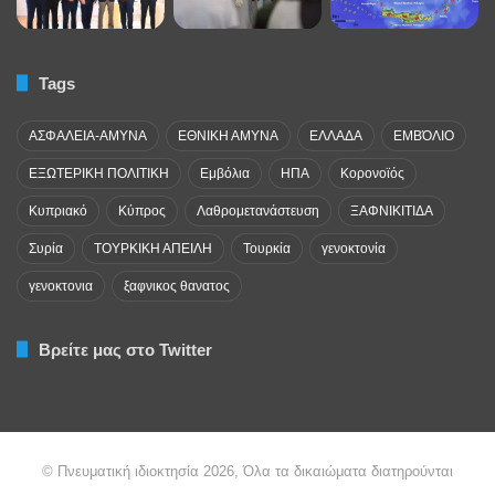
Tags
ΑΣΦΑΛΕΙΑ-ΑΜΥΝΑ
ΕΘΝΙΚΗ ΑΜΥΝΑ
ΕΛΛΑΔΑ
ΕΜΒΌΛΙΟ
ΕΞΩΤΕΡΙΚΗ ΠΟΛΙΤΙΚΗ
Εμβόλια
ΗΠΑ
Κορονοϊός
Κυπριακό
Κύπρος
Λαθρομετανάστευση
ΞΑΦΝΙΚΙΤΙΔΑ
Συρία
ΤΟΥΡΚΙΚΗ ΑΠΕΙΛΗ
Τουρκία
γενοκτονία
γενοκτονια
ξαφνικος θανατος
Βρείτε μας στο Twitter
© Πνευματική ιδιοκτησία 2026, Όλα τα δικαιώματα διατηρούνται