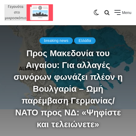
Switch
Search
Menu
skin
for
breaking news
Ελλάδα
Προς Μακεδονία του
Αιγαίου: Για αλλαγές
συνόρων φωνάζει πλέον η
Βουλγαρία – Ωμή
παρέμβαση Γερμανίας/
ΝΑΤΟ προς ΝΔ: «Ψηφίστε
και τελειώνετε»