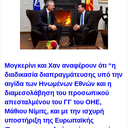
Μογκερίνι και Χαν αναφέρουν ότι “η
διαδικασία διαπραγμάτευσης υπό την
αιγίδα των Ηνωμένων Εθνών και η
διαμεσολάβηση του προσωπικού
απεσταλμένου του ΓΓ του ΟΗΕ,
Μάθιου Νίμιτς, και με την ισχυρή
υποστήριξη της Ευρωπαϊκής