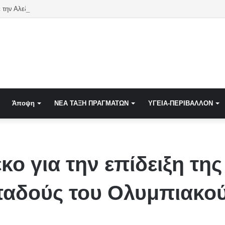
 την Αλεξανδρούπολη! Οι Τούρκοι αγοράζουν παντού στη Βόρειο Ελλάδα
Άποψη
NEA TAΞΗ ΠΡΑΓΜΑΤΩΝ
ΥΓΕΙΑ-ΠΕΡΙΒΑΛΛΟΝ
ο για την επίδειξη της
παδούς του Ολυμπιακο