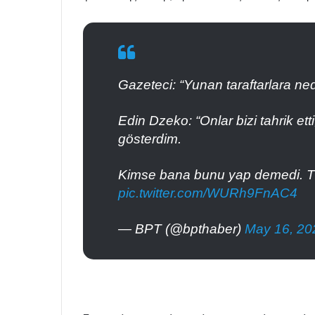
Gazeteci: “Yunan taraftarlara ne
Edin Dzeko: “Onlar bizi tahrik et
gösterdim.
Kimse bana bunu yap demedi. Türk
pic.twitter.com/WURh9FnAC4
— BPT (@bpthaber)
May 16, 20