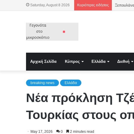
Saturday, August 8 2026
Κυριότερες ειδήσεις
Ξεπουλάνε
Αρχική Σελίδα
Κύπρος
Ελλάδα
Διεθνή
breaking news
Ελλάδα
Νέα πρόκληση Τζέκ
Τουρκίας στους ο
May 17, 2026
0
2 minutes read