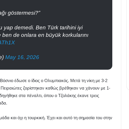
ağı göstermesi?”
yap demedi. Ben Türk tarihini iyi
ce ben de onlara en büyük korkularını
iATh1X
e)
May 16, 2026
όσνιο έδωσε ο ίδιος ο Ολυμπιακός. Μετά τη νίκη με 3-2
 Πειραιώτες ζορίστηκαν καθώς βρέθηκαν να χάνουν με 1-
δηγήθηκε στα πέναλτι, όπου ο Τζολάκης έκανε τρεις
άδα.
άδα και όχι η τουρκική. Έχει και αυτό τη σημασία του στην