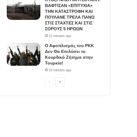
ΒΑΦΤΙΣΑΝ «ΕΠΙΤΥΧΙΑ»
ΤΗΝ ΚΑΤΑΣΤΡΟΦΗ ΚΑΙ
ΠΟΥΛΑΝΕ ΤΡΕΛΑ ΠΑΝΩ
ΣΤΙΣ ΣΤΑΧΤΕΣ ΚΑΙ ΣΤΙΣ
ΣΟΡΟΥΣ 5 ΗΡΩΩΝ
22 minutes ago
Ο Αφοπλισμός του PKK
Δεν Θα Επιλύσει το
Κουρδικό Ζήτημα στην
Τουρκία!
23 minutes ago
P
N
r
e
e
x
v
t
i
p
o
a
u
g