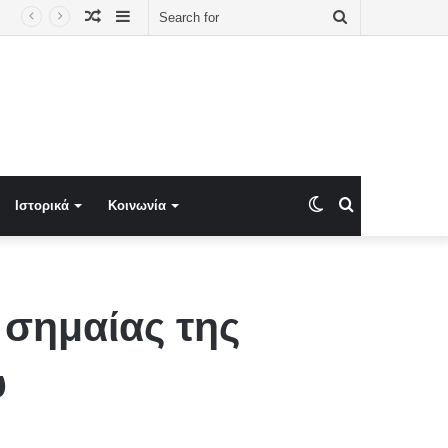
Random
Sidebar
Search
Article
for
Switch
Search
Ιστορικά
Κοινωνία
skin
for
 σημαίας της
ύ