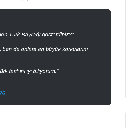
den Türk Bayrağı gösterdiniz?”
ti, ben de onlara en büyük korkularını
 tarihini iyi biliyorum.”
26