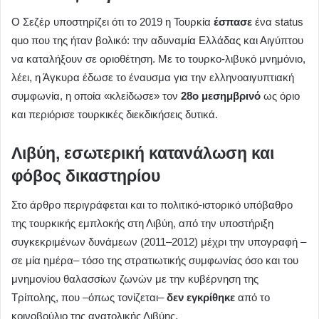
Ο Σεζέρ υποστηρίζει ότι το 2019 η Τουρκία
έσπασε
ένα status
quo που της ήταν βολικό: την αδυναμία Ελλάδας και Αιγύπτου
να καταλήξουν σε οριοθέτηση. Με το τουρκο-λιβυκό μνημόνιο,
λέει, η Άγκυρα έδωσε το έναυσμα για την ελληνοαιγυπτιακή
συμφωνία, η οποία «κλείδωσε» τον
28ο μεσημβρινό
ως όριο
και περιόρισε τουρκικές διεκδικήσεις δυτικά.
Λιβύη, εσωτερική κατανάλωση και
φόβος δικαστηρίου
Στο άρθρο περιγράφεται και το πολιτικό-ιστορικό υπόβαθρο
της τουρκικής εμπλοκής στη Λιβύη, από την υποστήριξη
συγκεκριμένων δυνάμεων (2011–2012) μέχρι την υπογραφή –
σε μία ημέρα– τόσο της στρατιωτικής συμφωνίας όσο και του
μνημονίου θαλασσίων ζωνών με την κυβέρνηση της
Τρίπολης, που –όπως τονίζεται–
δεν εγκρίθηκε
από το
κοινοβούλιο της ανατολικής Λιβύης.