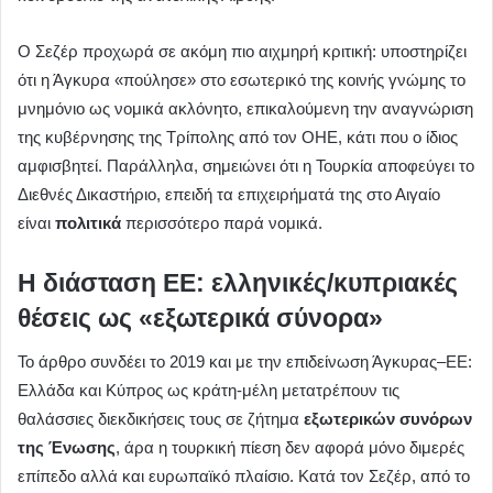
Ο Σεζέρ προχωρά σε ακόμη πιο αιχμηρή κριτική: υποστηρίζει
ότι η Άγκυρα «πούλησε» στο εσωτερικό της κοινής γνώμης το
μνημόνιο ως νομικά ακλόνητο, επικαλούμενη την αναγνώριση
της κυβέρνησης της Τρίπολης από τον ΟΗΕ, κάτι που ο ίδιος
αμφισβητεί. Παράλληλα, σημειώνει ότι η Τουρκία αποφεύγει το
Διεθνές Δικαστήριο, επειδή τα επιχειρήματά της στο Αιγαίο
είναι
πολιτικά
περισσότερο παρά νομικά.
Η διάσταση ΕΕ: ελληνικές/κυπριακές
θέσεις ως «εξωτερικά σύνορα»
Το άρθρο συνδέει το 2019 και με την επιδείνωση Άγκυρας–ΕΕ:
Ελλάδα και Κύπρος ως κράτη-μέλη μετατρέπουν τις
θαλάσσιες διεκδικήσεις τους σε ζήτημα
εξωτερικών συνόρων
της Ένωσης
, άρα η τουρκική πίεση δεν αφορά μόνο διμερές
επίπεδο αλλά και ευρωπαϊκό πλαίσιο. Κατά τον Σεζέρ, από το