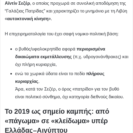
Αϊντίν Σεζέρ
, ο οποίος προχωρά σε συνολική αποδόμηση της
“Γαλάζιας Πατρίδας” και χαρακτηρίζει το μνημόνιο με τη Λιβύη
«
αυτοκτονική κίνηση
».
Η επιχειρηματολογία του έχει σαφή νομικο-πολιτική βάση:
ο βυθός/υφαλοκρηπίδα αφορά
περιορισμένα
δικαιώματα εκμετάλλευσης
(π.χ. υδρογονάνθρακες) και
όχι πλήρη κυριαρχία,
ενώ τα χωρικά ύδατα είναι το πεδίο
πλήρους
κυριαρχίας
.
Άρα, κατά τον Σεζέρ, ο όρος «πατρίδα» για τον βυθό
είναι πολιτικό σύνθημα, όχι κατηγορία διεθνούς δικαίου.
Το 2019 ως σημείο καμπής: από
«πάγωμα» σε «κλείδωμα» υπέρ
Ελλάδας–Αιγύπτου