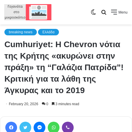
Switch
Search
Menu
skin
for
breaking news
Ελλάδα
Cumhuriyet: Η Chevron νότια
της Κρήτης «ακυρώνει στην
πράξη» τη “Γαλάζια Πατρίδα”!
Κριτική για τα λάθη της
Άγκυρας και το 2019
February 20, 2026
0
3 minutes read
Facebook
Twitter
Messenger
WhatsApp
Viber