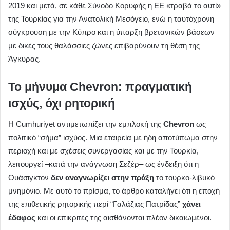
2019 και μετά, σε κάθε Σύνοδο Κορυφής η ΕΕ «τραβά το αυτί»
της Τουρκίας για την Ανατολική Μεσόγειο, ενώ η ταυτόχρονη
σύγκρουση με την Κύπρο και η ύπαρξη βρετανικών βάσεων
με δικές τους θαλάσσιες ζώνες επιβαρύνουν τη θέση της
Άγκυρας.
Το μήνυμα Chevron: πραγματική
ισχύς, όχι ρητορική
Η Cumhuriyet αντιμετωπίζει την εμπλοκή της
Chevron
ως
πολιτικό “σήμα” ισχύος. Μια εταιρεία με ήδη αποτύπωμα στην
περιοχή και με σχέσεις συνεργασίας και με την Τουρκία,
λειτουργεί –κατά την ανάγνωση Σεζέρ– ως ένδειξη ότι η
Ουάσιγκτον
δεν αναγνωρίζει στην πράξη
το τουρκο-λιβυκό
μνημόνιο. Με αυτό το πρίσμα, το άρθρο καταλήγει ότι η εποχή
της επιθετικής ρητορικής περί “Γαλάζιας Πατρίδας”
χάνει
έδαφος
και οι επικριτές της αισθάνονται πλέον δικαιωμένοι.