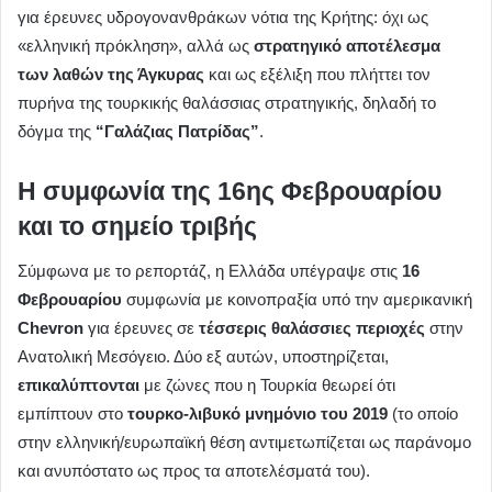
για έρευνες υδρογονανθράκων νότια της Κρήτης: όχι ως
«ελληνική πρόκληση», αλλά ως
στρατηγικό αποτέλεσμα
των λαθών της Άγκυρας
και ως εξέλιξη που πλήττει τον
πυρήνα της τουρκικής θαλάσσιας στρατηγικής, δηλαδή το
δόγμα της
“Γαλάζιας Πατρίδας”
.
Η συμφωνία της 16ης Φεβρουαρίου
και το σημείο τριβής
Σύμφωνα με το ρεπορτάζ, η Ελλάδα υπέγραψε στις
16
Φεβρουαρίου
συμφωνία με κοινοπραξία υπό την αμερικανική
Chevron
για έρευνες σε
τέσσερις θαλάσσιες περιοχές
στην
Ανατολική Μεσόγειο. Δύο εξ αυτών, υποστηρίζεται,
επικαλύπτονται
με ζώνες που η Τουρκία θεωρεί ότι
εμπίπτουν στο
τουρκο-λιβυκό μνημόνιο του 2019
(το οποίο
στην ελληνική/ευρωπαϊκή θέση αντιμετωπίζεται ως παράνομο
και ανυπόστατο ως προς τα αποτελέσματά του).