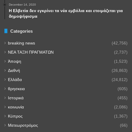
December 14, 2020
Η Ελβετία δεν εγκρίνει τα νέα εμβόλια και ετοιμάζεται για
δημοψήφισμα
Categories
breaking news
(42,756)
NEA TAΞΗ ΠΡΑΓΜΑΤΩΝ
(2,737)
Άποψη
(1,523)
Διεθνή
(26,863)
Ελλάδα
(24,812)
θρησκεια
(605)
Ιστορικά
(455)
κοινωνία
(2,086)
Κύπρος
(1,367)
Μετεωροτρόμος
(66)