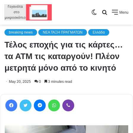
Switch
Search
Menu
skin
for
breaking news
NEA TAΞΗ ΠΡΑΓΜΑΤΩΝ
Ελλάδα
Τέλος εποχής για τις κάρτες…
τα ΑΤΜ τις καταργούν! Πλέον
μετρητά μόνο από το κινητό
May 20, 2025
0
3 minutes read
Facebook
Twitter
Messenger
WhatsApp
Viber