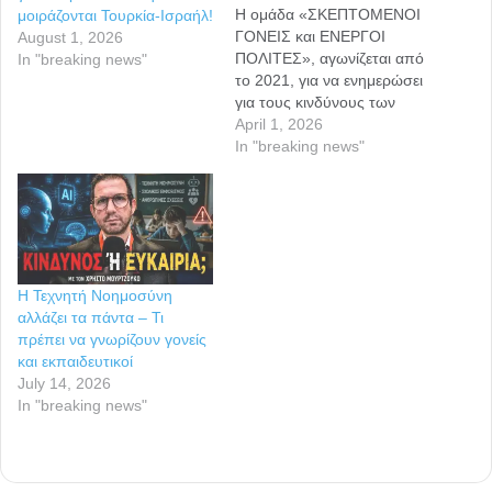
Η ομάδα «ΣΚΕΠΤΟΜΕΝΟΙ
μοιράζονται Τουρκία-Ισραήλ!
ΓΟΝΕΙΣ και ΕΝΕΡΓΟΙ
August 1, 2026
ΠΟΛΙΤΕΣ», αγωνίζεται από
In "breaking news"
το 2021, για να ενημερώσει
για τους κινδύνους των
mRNA εμβολίων, ζητώντας
April 1, 2026
διαφάνεια και ανεξάρτητες
In "breaking news"
μελέτες. Τον επόμενο μήνα
συμπληρώνεται ένας
χρόνος από την
αποστολή ανοικτής
επιστολής της ομάδας μας
με ημερομηνία 23-4-
Η Τεχνητή Νοημοσύνη
2025, την οποία είχαμε
αλλάζει τα πάντα – Τι
απευθύνει σε
πρέπει να γνωρίζουν γονείς
αντιπροσώπους και των
και εκπαιδευτικοί
τριών εξουσιών
July 14, 2026
(νομοθετικής,…
In "breaking news"