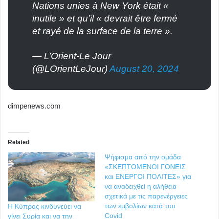
Nations unies à New York était «
inutile » et qu’il « devrait être fermé
et rayé de la surface de la terre ».
— L’Orient-Le Jour
(@LOrientLeJour)
August 20, 2024
dimpenews.com
Related
Ψήφισμα από την ομάδα
«ΣΚΕΠΤΟΜΕΝΟΙ ΓΟΝΕΙΣ
και ΕΝΕΡΓΟΙ ΠΟΛΙΤΕΣ» για
να αναδειχθεί η αλήθεια
σχετικά με τις παρενέργειες
των εμβολίων κατά του
Η Κύπρος κινδυνεύει να
Covid
γίνει Συρία και να την