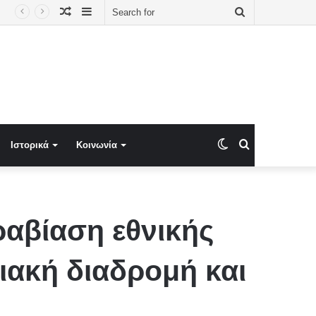
Random
Sidebar
Search
 Ελλάδας–Κύπρου
Article
for
Switch
Search
Ιστορικά
Κοινωνία
skin
for
ραβίαση εθνικής
ειακή διαδρομή και