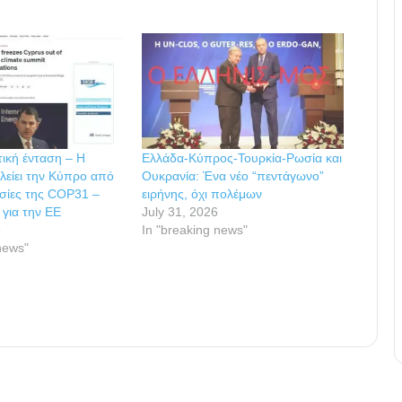
ική ένταση – Η
Ελλάδα-Κύπρος-Τουρκία-Ρωσία και
λείει την Κύπρο από
Ουκρανία: Ένα νέο “πεντάγωνο”
ασίες της COP31 –
ειρήνης, όχι πολέμων
για την ΕΕ
July 31, 2026
6
In "breaking news"
news"