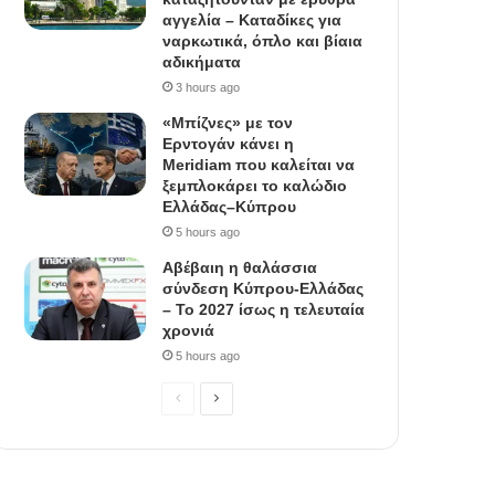
αγγελία – Καταδίκες για
ναρκωτικά, όπλο και βίαια
αδικήματα
3 hours ago
«Μπίζνες» με τον
Ερντογάν κάνει η
Meridiam που καλείται να
ξεμπλοκάρει το καλώδιο
Ελλάδας–Κύπρου
5 hours ago
Αβέβαιη η θαλάσσια
σύνδεση Κύπρου-Ελλάδας
– Το 2027 ίσως η τελευταία
χρονιά
5 hours ago
P
N
r
e
e
x
v
t