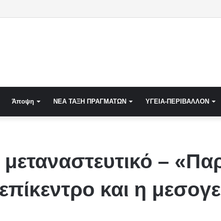
«Μπίζνες» με τον Ερντογάν κάνει η Meridiam που καλείται να ξεμπλοκάρει το καλώδιο
Άποψη
NEA TAΞΗ ΠΡΑΓΜΑΤΩΝ
ΥΓΕΙΑ-ΠΕΡΙΒΑΛΛΟΝ
 μεταναστευτικό – «Πα
 επίκεντρο και η μεσογ