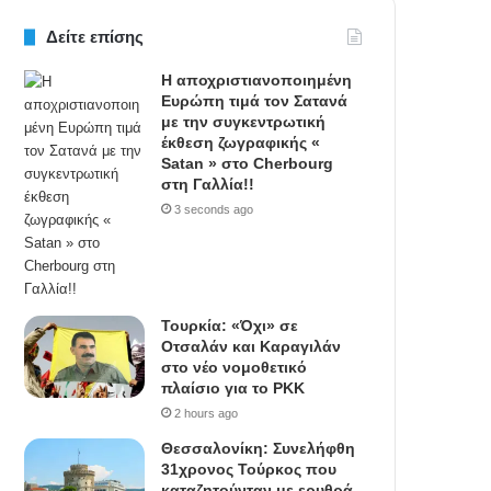
Δείτε επίσης
Η αποχριστιανοποιημένη
Ευρώπη τιμά τον Σατανά
με την συγκεντρωτική
έκθεση ζωγραφικής «
Satan » στο Cherbourg
στη Γαλλία!!
3 seconds ago
Τουρκία: «Όχι» σε
Οτσαλάν και Καραγιλάν
στο νέο νομοθετικό
πλαίσιο για το PKK
2 hours ago
Θεσσαλονίκη: Συνελήφθη
31χρονος Τούρκος που
καταζητούνταν με ερυθρά