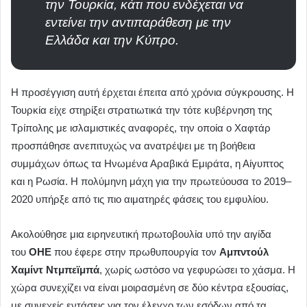
την Τουρκία, κάτι που ενδέχεται να
εντείνει την αντιπαράθεση με την
Ελλάδα και την Κύπρο.
Η προσέγγιση αυτή έρχεται έπειτα από χρόνια σύγκρουσης. Η
Τουρκία είχε στηρίξει στρατιωτικά την τότε κυβέρνηση της
Τρίπολης με ισλαμιστικές αναφορές, την οποία ο Χαφτάρ
προσπάθησε ανεπιτυχώς να ανατρέψει με τη βοήθεια
συμμάχων όπως τα Ηνωμένα Αραβικά Εμιράτα, η Αίγυπτος
και η Ρωσία. Η πολύμηνη μάχη για την πρωτεύουσα το 2019–
2020 υπήρξε από τις πιο αιματηρές φάσεις του εμφυλίου.
Ακολούθησε μια ειρηνευτική πρωτοβουλία υπό την αιγίδα
του
ΟΗΕ
που έφερε στην πρωθυπουργία τον
Αμπντούλ
Χαμίντ Ντμπεϊμπά
, χωρίς ωστόσο να γεφυρώσει το χάσμα. Η
χώρα συνεχίζει να είναι μοιρασμένη σε δύο κέντρα εξουσίας,
με συνεχείς εντάσεις για τον έλεγχο των εσόδων από τα