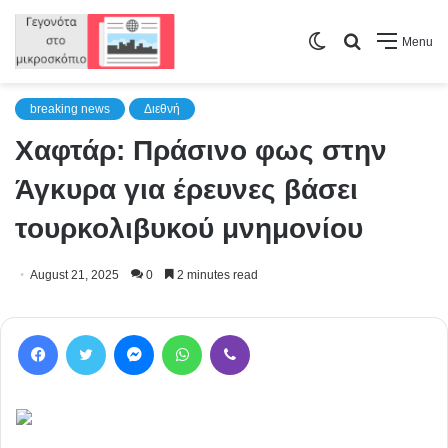
Switch
Search
Menu
skin
for
breaking news
Διεθνή
Χαφτάρ: Πράσινο φως στην
Άγκυρα για έρευνες βάσει
τουρκολιβυκού μνημονίου
August 21, 2025
0
2 minutes read
Facebook
Twitter
Messenger
WhatsApp
Viber