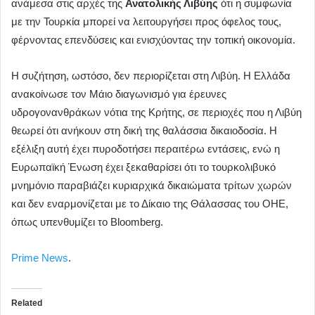
ανάμεσα στις αρχές της
Ανατολικής Λιβύης
ότι η συμφωνία
με την Τουρκία μπορεί να λειτουργήσει προς όφελος τους,
φέρνοντας επενδύσεις και ενισχύοντας την τοπική οικονομία.
Η συζήτηση, ωστόσο, δεν περιορίζεται στη Λιβύη. Η Ελλάδα
ανακοίνωσε τον Μάιο διαγωνισμό για έρευνες
υδρογονανθράκων νότια της Κρήτης, σε περιοχές που η Λιβύη
θεωρεί ότι ανήκουν στη δική της θαλάσσια δικαιοδοσία. Η
εξέλιξη αυτή έχει πυροδοτήσει περαιτέρω εντάσεις, ενώ η
Ευρωπαϊκή Ένωση έχει ξεκαθαρίσει ότι το τουρκολιβυκό
μνημόνιο παραβιάζει κυριαρχικά δικαιώματα τρίτων χωρών
και δεν εναρμονίζεται με το Δίκαιο της Θάλασσας του ΟΗΕ,
όπως υπενθυμίζει το Bloomberg.
Prime News
.
Related