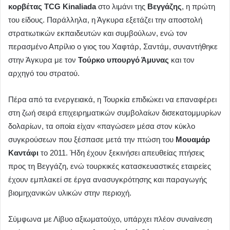
κορβέτας TCG Kinaliada
στο λιμάνι της
Βεγγάζης
, η πρώτη
του είδους. Παράλληλα, η Άγκυρα εξετάζει την αποστολή
στρατιωτικών εκπαιδευτών και συμβούλων, ενώ τον
περασμένο Απρίλιο ο γιος του Χαφτάρ, Σαντάμ, συναντήθηκε
στην Άγκυρα με τον
Τούρκο υπουργό Άμυνας
και τον
αρχηγό του στρατού.
Πέρα από τα ενεργειακά, η Τουρκία επιδιώκει να επαναφέρει
στη ζωή σειρά επιχειρηματικών συμβολαίων δισεκατομμυρίων
δολαρίων, τα οποία είχαν «παγώσει» μέσα στον κύκλο
συγκρούσεων που ξέσπασε μετά την πτώση του
Μουαμάρ
Καντάφι
το 2011. Ήδη έχουν ξεκινήσει απευθείας πτήσεις
προς τη Βεγγάζη, ενώ τουρκικές κατασκευαστικές εταιρείες
έχουν εμπλακεί σε έργα ανασυγκρότησης και παραγωγής
βιομηχανικών υλικών στην περιοχή.
Σύμφωνα με Λίβυο αξιωματούχο, υπάρχει πλέον συναίνεση