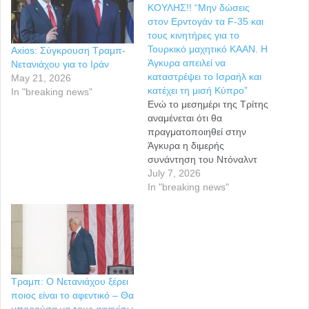
ΚΟΥΛΗΣ!! “Μην δώσεις
στον Ερντογάν τα F-35 και
τους κινητήρες για το
Τουρκικό μαχητικό ΚΑΑΝ. Η
Axios: Σύγκρουση Τραμπ-
Άγκυρα απειλεί να
Νετανιάχου για το Ιράν
καταστρέψει το Ισραήλ και
May 21, 2026
κατέχει τη μισή Κύπρο”
In "breaking news"
Ενώ το μεσημέρι της Τρίτης
αναμένεται ότι θα
πραγματοποιηθεί στην
Άγκυρα η διμερής
συνάντηση του Ντόναλντ
Τραμπ με τον Ρετζέπ Ταγίπ
July 7, 2026
Ερντογάν , ο
In "breaking news"
Πρωθυπουργός του Ισραήλ
Μπενιαμίν Νετανιάχου
σπεύδει να κάνει την
“δύσκολη δουλειά” , που
κανονικά έπρεπε να φέρει
σε πέρας η άφωνη και
Τραμπ: Ο Νετανιάχου ξέρει
αμήχανη Ελληνική
ποιος είναι το αφεντικό – Θα
Κυβέρνηση. “Πρόεδρε…
μπορούσα να τους αφανίσω