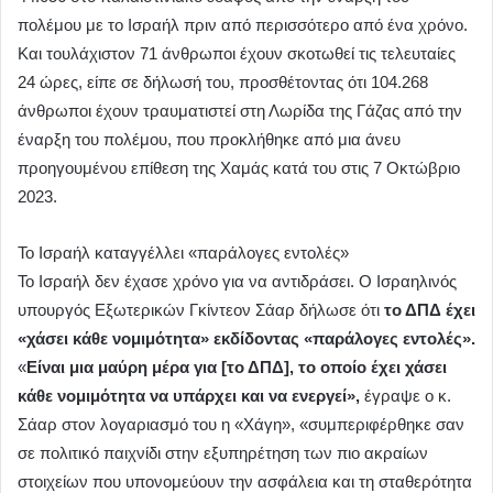
πολέμου με το Ισραήλ πριν από περισσότερο από ένα χρόνο.
Και τουλάχιστον 71 άνθρωποι έχουν σκοτωθεί τις τελευταίες
24 ώρες, είπε σε δήλωσή του, προσθέτοντας ότι 104.268
άνθρωποι έχουν τραυματιστεί στη Λωρίδα της Γάζας από την
έναρξη του πολέμου, που προκλήθηκε από μια άνευ
προηγουμένου επίθεση της Χαμάς κατά του στις 7 Οκτώβριο
2023.
Το Ισραήλ καταγγέλλει «παράλογες εντολές»
Το Ισραήλ δεν έχασε χρόνο για να αντιδράσει. Ο Ισραηλινός
υπουργός Εξωτερικών Γκίντεον Σάαρ δήλωσε ότι
το ΔΠΔ έχει
«χάσει κάθε νομιμότητα» εκδίδοντας «παράλογες εντολές».
«
Είναι μια μαύρη μέρα για [το ΔΠΔ], το οποίο έχει χάσει
κάθε νομιμότητα να υπάρχει και να ενεργεί»,
έγραψε ο κ.
Σάαρ στον λογαριασμό του η «Χάγη», «συμπεριφέρθηκε σαν
σε πολιτικό παιχνίδι στην εξυπηρέτηση των πιο ακραίων
στοιχείων που υπονομεύουν την ασφάλεια και τη σταθερότητα