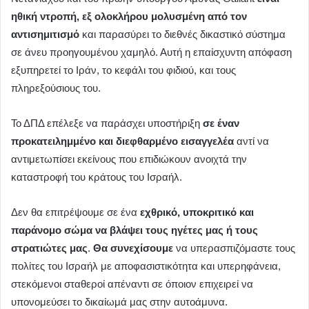
ηθική ντροπή, εξ ολοκλήρου μολυσμένη από τον
αντισημιτισμό
και παρασύρει το διεθνές δικαστικό σύστημα
σε άνευ προηγουμένου χαμηλό. Αυτή η επαίσχυντη απόφαση
εξυπηρετεί το Ιράν, το κεφάλι του φιδιού, και τους
πληρεξούσιους του.
Το ΔΠΔ επέλεξε να παράσχει υποστήριξη
σε έναν
προκατειλημμένο και διεφθαρμένο εισαγγελέα
αντί να
αντιμετωπίσει εκείνους που επιδιώκουν ανοιχτά την
καταστροφή του κράτους του Ισραήλ.
Δεν θα επιτρέψουμε σε ένα
εχθρικό, υποκριτικό και
παράνομο σώμα να βλάψει τους ηγέτες μας ή τους
στρατιώτες μας
.
Θα συνεχίσουμε
να υπερασπιζόμαστε τους
πολίτες του Ισραήλ με αποφασιστικότητα και υπερηφάνεια,
στεκόμενοι σταθεροί απέναντι σε όποιον επιχειρεί να
υπονομεύσει το δικαίωμά μας στην αυτοάμυνα.