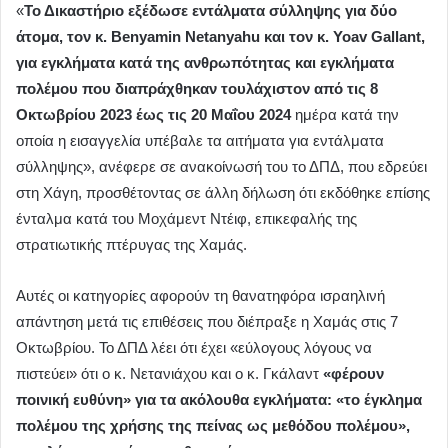
«
Το Δικαστήριο εξέδωσε εντάλματα σύλληψης για δύο
άτομα, τον κ. Benyamin Netanyahu και τον κ. Yoav Gallant,
για εγκλήματα κατά της ανθρωπότητας και εγκλήματα
πολέμου που διαπράχθηκαν τουλάχιστον από τις 8
Οκτωβρίου 2023 έως τις 20 Μαΐου 2024
ημέρα κατά την
οποία η εισαγγελία υπέβαλε τα αιτήματα για εντάλματα
σύλληψης», ανέφερε σε ανακοίνωσή του το ΔΠΔ, που εδρεύει
στη Χάγη, προσθέτοντας σε άλλη δήλωση ότι εκδόθηκε επίσης
ένταλμα κατά του Μοχάμεντ Ντέιφ, επικεφαλής της
στρατιωτικής πτέρυγας της Χαμάς.
Αυτές οι κατηγορίες αφορούν τη θανατηφόρα ισραηλινή
απάντηση μετά τις επιθέσεις που διέπραξε η Χαμάς στις 7
Οκτωβρίου. Το ΔΠΔ λέει ότι έχει «εύλογους λόγους να
πιστεύει» ότι ο κ. Νετανιάχου και ο κ. Γκάλαντ
«φέρουν
ποινική ευθύνη» για τα ακόλουθα εγκλήματα: «το έγκλημα
πολέμου της χρήσης της πείνας ως μεθόδου πολέμου»,