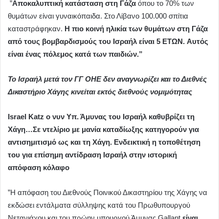
”
Αποκαλυπτική κατάσταση στη Γάζα
όπου το 70% των
θυμάτων είναι γυναικόπαιδα. Στο Λίβανο 100.000 σπίτια
καταστράφηκαν.
Η πιο κοινή ηλικία των θυμάτων στη Γάζα
από τους βομβαρδισμούς του Ισραήλ είναι 5 ΕΤΩΝ.
Αυτός
είναι ένας πόλεμος κατά των παιδιών.”
To Iσραήλ μετά τον ΓΓ ΟΗΕ δεν αναγνωρίζει και το Διεθνές
Δικαστήριο Χάγης κινείται εκτός διεθνούς νομιμότητας
Israel Κatz ο νυν Υπ. Άμυνας του Ισραήλ καθυβρίζει τη
Χάγη…Σε ντελίριο με μανία καταδίωξης κατηγορούν για
αντισημιτισμό ως και τη Χάγη. Ενδεικτική η τοποθέτηση
του για επίσημη αντίδραση Ισραήλ στην ιστορική
απόφαση κόλαφο
”Η απόφαση του Διεθνούς Ποινικού Δικαστηρίου της Χάγης να
εκδώσει εντάλματα σύλληψης κατά του Πρωθυπουργού
Νετανιάχου και του πρώην υπουργού Άμυνας Gallant
είναι