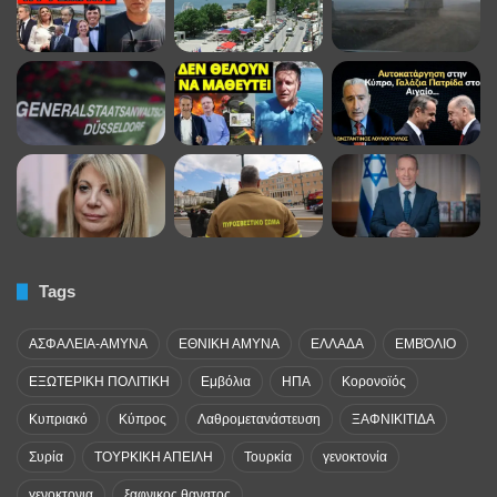
Tags
ΑΣΦΑΛΕΙΑ-ΑΜΥΝΑ
ΕΘΝΙΚΗ ΑΜΥΝΑ
ΕΛΛΑΔΑ
ΕΜΒΌΛΙΟ
ΕΞΩΤΕΡΙΚΗ ΠΟΛΙΤΙΚΗ
Εμβόλια
ΗΠΑ
Κορονοϊός
Κυπριακό
Κύπρος
Λαθρομετανάστευση
ΞΑΦΝΙΚΙΤΙΔΑ
Συρία
ΤΟΥΡΚΙΚΗ ΑΠΕΙΛΗ
Τουρκία
γενοκτονία
γενοκτονια
ξαφνικος θανατος