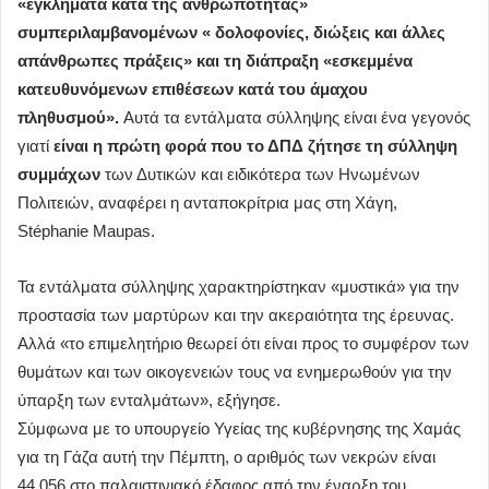
«εγκλήματα κατά της ανθρωπότητας»
συμπεριλαμβανομένων « δολοφονίες, διώξεις και άλλες
απάνθρωπες πράξεις» και τη διάπραξη «εσκεμμένα
κατευθυνόμενων επιθέσεων κατά του άμαχου
πληθυσμού».
Αυτά τα εντάλματα σύλληψης είναι ένα γεγονός
γιατί
είναι η πρώτη φορά που το ΔΠΔ ζήτησε τη σύλληψη
συμμάχων
των Δυτικών και ειδικότερα των Ηνωμένων
Πολιτειών, αναφέρει η ανταποκρίτρια μας στη Χάγη,
Stéphanie Maupas.
Τα εντάλματα σύλληψης χαρακτηρίστηκαν «μυστικά» για την
προστασία των μαρτύρων και την ακεραιότητα της έρευνας.
Αλλά «το επιμελητήριο θεωρεί ότι είναι προς το συμφέρον των
θυμάτων και των οικογενειών τους να ενημερωθούν για την
ύπαρξη των ενταλμάτων», εξήγησε.
Σύμφωνα με το υπουργείο Υγείας της κυβέρνησης της Χαμάς
για τη Γάζα αυτή την Πέμπτη, ο αριθμός των νεκρών είναι
44.056 στο παλαιστινιακό έδαφος από την έναρξη του