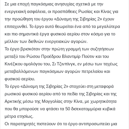
Σε μια εποχή παγκόσμιας ανησυχίας σχετικά με την
ενεργειακή ασφάλεια, οι προσπάθειες Ρωσίας και Κίνας για
την προώθηση του έργου «Δύναμη της Σιβηρίας 2» έχουν
επιταχυνθεί. Το έργο αυτό θεωρείται ένα από τα μεγαλύτερα
και πιο σημαντικά έργα φυσικού αερίου στον κόσμο για το
μέλλον των διεθνών ενεργειακών αγορών.
Το έργο βρισκόταν στην πρώτη γραμμή των συζητήσεων
μεταξύ του Ρώσου Προέδρου Βλαντιμίρ Πούτιν και του
Κινέζικου ομολόγου του, Σι Τζινπίνγκ, εν μέσω των ταχέως
μεταβαλλόμενων παγκόσμιων αγορών πετρελαίου και
φυσικού αερίου.
Το έργο «Δύναμη της Σιβηρίας 2» στοχεύει στη μεταφορά
ρωσικού φυσικού αερίου από τα πεδία της Σιβηρίας και της
Αρκτικής μέσω της Μογγολίας στην Κίνα, με χωρητικότητα
που θα μπορούσε να φτάσει τα 50 δισεκατομμύρια κυβικά
μέτρα ετησίως.
Οι παρατηρητές πιστεύουν ότι το έργο αντιπροσωπεύει μια