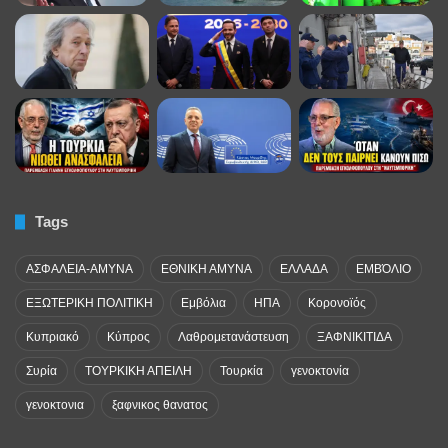
Tags
ΑΣΦΑΛΕΙΑ-ΑΜΥΝΑ
ΕΘΝΙΚΗ ΑΜΥΝΑ
ΕΛΛΑΔΑ
ΕΜΒΌΛΙΟ
ΕΞΩΤΕΡΙΚΗ ΠΟΛΙΤΙΚΗ
Εμβόλια
ΗΠΑ
Κορονοϊός
Κυπριακό
Κύπρος
Λαθρομετανάστευση
ΞΑΦΝΙΚΙΤΙΔΑ
Συρία
ΤΟΥΡΚΙΚΗ ΑΠΕΙΛΗ
Τουρκία
γενοκτονία
γενοκτονια
ξαφνικος θανατος