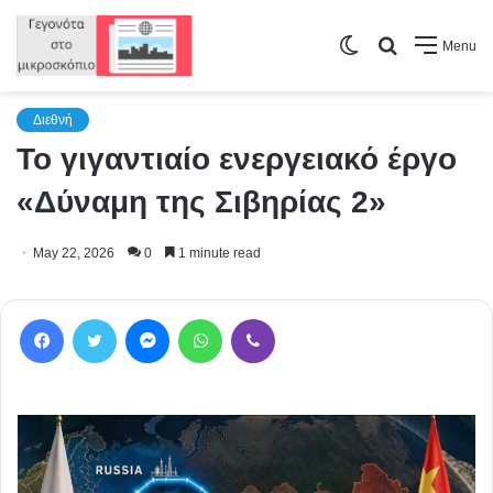
Switch
Search
Menu
skin
for
Διεθνή
Το γιγαντιαίο ενεργειακό έργο
«Δύναμη της Σιβηρίας 2»
May 22, 2026
0
1 minute read
Facebook
Twitter
Messenger
WhatsApp
Viber