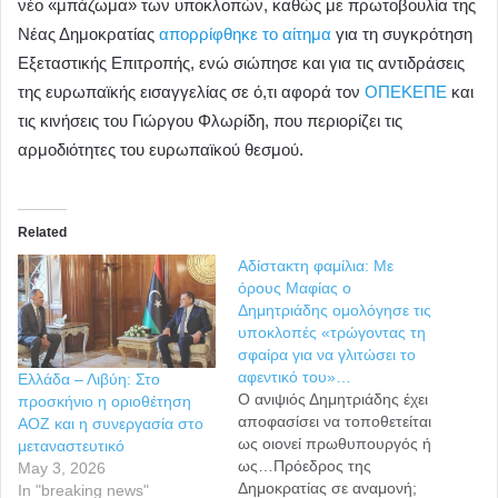
νέο «μπάζωμα» των υποκλοπών, καθώς με πρωτοβουλία της
Νέας Δημοκρατίας
απορρίφθηκε το αίτημα
για τη συγκρότηση
Εξεταστικής Επιτροπής, ενώ σιώπησε και για τις αντιδράσεις
της ευρωπαϊκής εισαγγελίας σε ό,τι αφορά τον
ΟΠΕΚΕΠΕ
και
τις κινήσεις του Γιώργου Φλωρίδη, που περιορίζει τις
αρμοδιότητες του ευρωπαϊκού θεσμού.
Related
Αδίστακτη φαμίλια: Με
όρους Μαφίας ο
Δημητριάδης ομολόγησε τις
υποκλοπές «τρώγοντας τη
σφαίρα για να γλιτώσει το
αφεντικό του»…
Ελλάδα – Λιβύη: Στο
Ο ανιψιός Δημητριάδης έχει
προσκήνιο η οριοθέτηση
αποφασίσει να τοποθετείται
ΑΟΖ και η συνεργασία στο
ως οιονεί πρωθυπουργός ή
μεταναστευτικό
ως…Πρόεδρος της
May 3, 2026
Δημοκρατίας σε αναμονή;
In "breaking news"