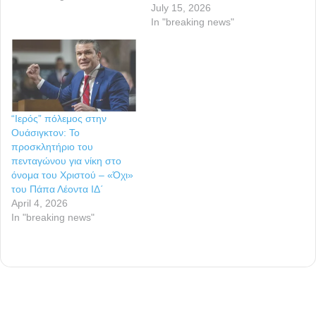
Η σιωπή συνενοχής του
July 15, 2026
θείου Κυριάκου Μητσοτάκη
In "breaking news"
για όσα είπε στη συνέντευξή
του ο ανιψιός του Γρηγόρης
Δημητριάδης αποδεικνύεται
εκκωφαντική. Ο
πρωθυπουργός, που
αναφέρθηκε σε καθετί
“Ιερός” πόλεμος στην
πιθανό και απίθανο στην
Ουάσιγκτον: Το
κυριακάτικη ανάρτησή του,
προσκλητήριο του
επέλεξε…
πενταγώνου για νίκη στο
όνομα του Χριστού – «Όχι»
του Πάπα Λέοντα ΙΔ΄
April 4, 2026
In "breaking news"