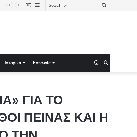
Random
Sidebar
Search
Article
for
Switch
Search
Ιστορικά
Κοινωνία
skin
for
Α» ΓΙΑ ΤΟ
ΘΟΙ ΠΕΙΝΑΣ ΚΑΙ Η
Ο ΤΗΝ