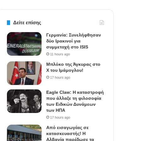
Δείτε επίσης
Γερμανία: Συνελήφθησαν
δύο Ιρακινοί για
συμμετοχή στο ISIS
11 hours ago
Μπλόκο της Άγκυρας στο
X του Ιμάμογλου!
17 hours ago
Eagle Claw: Η καταστροφή
που άλλαξε τη φιλοσοφία
των Ειδικών Δυνάμεων
των ΗΠΑ
17 hours ago
Από εισαγωγέας σε
κατασκευαστής! Η
Αλβανία παρέδωσε τα