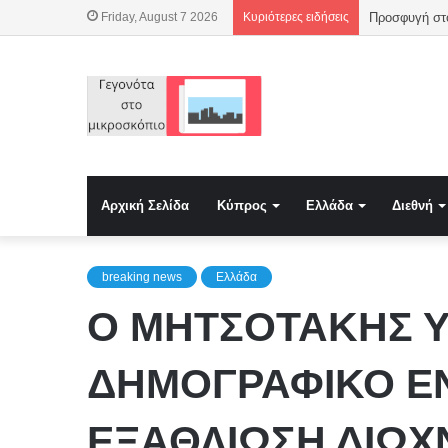
Friday, August 7 2026
Κυριότερες ειδήσεις
Προσφυγή στο
Αρχική Σελίδα
Κύπρος
Ελλάδα
Διεθνή
breaking news
Ελλάδα
Ο ΜΗΤΣΟΤΑΚΗΣ Υ
ΔΗΜΟΓΡΑΦΙΚΟ ΕΝΩ
ΕΞΑΘΛΙΩΣΗ ΔΙΩΧ