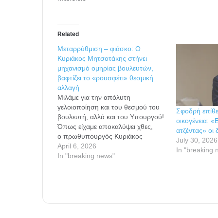
Related
Μεταρρύθμιση – φιάσκο: Ο
Κυριάκος Μητσοτάκης στήνει
μηχανισμό ομηρίας βουλευτών,
βαφτίζει το «ρουσφέτι» θεσμική
αλλαγή
Μιλάμε για την απόλυτη
γελοιοποίηση και του θεσμού του
Σφοδρή επίθε
βουλευτή, αλλά και του Υπουργού!
οικογένεια: 
Όπως είχαμε αποκαλύψει χθες,
ατζέντας» οι
ο πρωθυπουργός Κυριάκος
July 30, 2026
Μητσοτάκης, αναζητούσε κάθε
April 6, 2026
In "breaking 
τρόπο για να καλμάρει
In "breaking news"
τους βουλευτές του, μετά τις
προειδοποιήσεις που του είχαν
στείλει ότι θα αντιδράσουν στο
άδειασμα που τους έκανε με
αφορμή το σκάνδαλο του
ΟΠΕΚΕΠΕ.Αποτέλεσμα