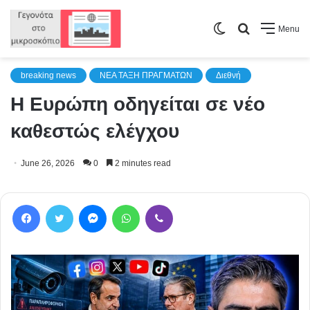
Switch
Search
Menu
skin
for
breaking news
NEA TAΞΗ ΠΡΑΓΜΑΤΩΝ
Διεθνή
Η Ευρώπη οδηγείται σε νέο
καθεστώς ελέγχου
June 26, 2026
0
2 minutes read
Facebook
Twitter
Messenger
WhatsApp
Viber