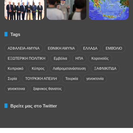
Tags
ΑΣΦΑΛΕΙΑ-ΑΜΥΝΑ
ΕΘΝΙΚΗ ΑΜΥΝΑ
ΕΛΛΑΔΑ
ΕΜΒΌΛΙΟ
ΕΞΩΤΕΡΙΚΗ ΠΟΛΙΤΙΚΗ
Εμβόλια
ΗΠΑ
Κορονοϊός
Κυπριακό
Κύπρος
Λαθρομετανάστευση
ΞΑΦΝΙΚΙΤΙΔΑ
Συρία
ΤΟΥΡΚΙΚΗ ΑΠΕΙΛΗ
Τουρκία
γενοκτονία
γενοκτονια
ξαφνικος θανατος
Βρείτε μας στο Twitter