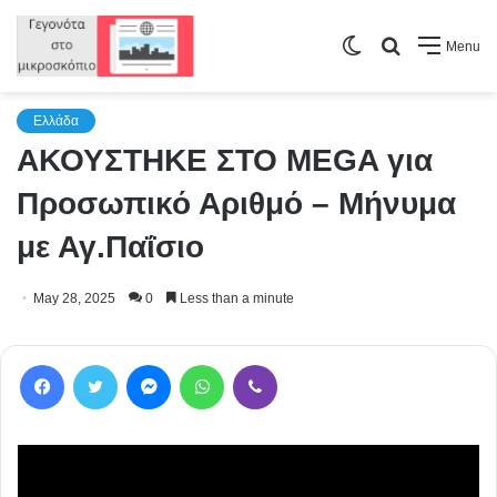
Switch
Search
Menu
skin
for
Ελλάδα
ΑΚΟΥΣΤΗΚΕ ΣΤΟ ΜEGA για
Προσωπικό Αριθμό – Μήνυμα
με Αγ.Παΐσιο
May 28, 2025
0
Less than a minute
Facebook
Twitter
Messenger
WhatsApp
Viber