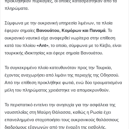
προκλήθηκαν πυρκαγιές, οι οποίες κατασβέστηκαν από τα
πληρώματα.
Σύμφωνα με την ουκρανική υπηρεσία λιμένων, τα πλοία
έφεραν σημαίες
Βανουάτου, Κομόρων και Παναμά
. Το
ουκρανικό ναυτικό είχε αναφερθεί νωρίτερα στην επίθεση
κατά του πλοίου
«Ant»
, το οποίο, σύμφωνα με το Κίεβο, είναι
τουρκικής ιδιοκτησίας και έφερε σημαία Βανουάτου.
Το συγκεκριμένο πλοίο κατευθυνόταν προς την Τουρκία,
έχοντας αναχωρήσει από λιμάνι της περιοχής της Οδησσού.
Από την επίθεση προκλήθηκε φωτιά, ενώ δύο τραυματισμένα
μέλη του πληρώματος χρειάστηκε να απομακρυνθούν.
Το περιστατικό εντείνει την ανησυχία για την ασφάλεια της
ναυσιπλοΐας στη Μαύρη Θάλασσα, καθώς η Ρωσία έχει
επανειλημμένα στοχοποιήσει τους ουκρανικούς θαλάσσιους
διαδρόμους εξαγωγών από την έναρξη της εισβολής.