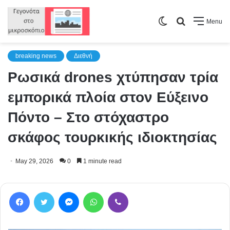
Switch
Search
Menu
skin
for
breaking news
Διεθνή
Ρωσικά drones χτύπησαν τρία
εμπορικά πλοία στον Εύξεινο
Πόντο – Στο στόχαστρο
σκάφος τουρκικής ιδιοκτησίας
May 29, 2026
0
1 minute read
Facebook
Twitter
Messenger
WhatsApp
Viber