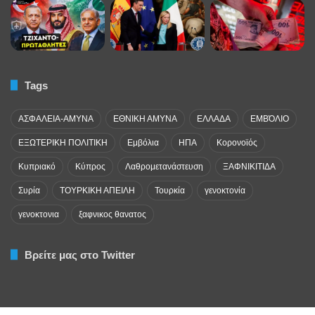
Tags
ΑΣΦΑΛΕΙΑ-ΑΜΥΝΑ
ΕΘΝΙΚΗ ΑΜΥΝΑ
ΕΛΛΑΔΑ
ΕΜΒΌΛΙΟ
ΕΞΩΤΕΡΙΚΗ ΠΟΛΙΤΙΚΗ
Εμβόλια
ΗΠΑ
Κορονοϊός
Κυπριακό
Κύπρος
Λαθρομετανάστευση
ΞΑΦΝΙΚΙΤΙΔΑ
Συρία
ΤΟΥΡΚΙΚΗ ΑΠΕΙΛΗ
Τουρκία
γενοκτονία
γενοκτονια
ξαφνικος θανατος
Βρείτε μας στο Twitter