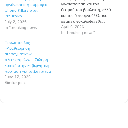
γελοιοποίηση και του
οργάνωση» η συμμορία
θεσμού του βουλευτή, αλλά
Chone Killers στον
και του Υπουργού! Όπως
Ισημερινό
είχαμε αποκαλύψει χθες,
July 2, 2026
ο πρωθυπουργός Κυριάκος
April 6, 2026
In "breaking news"
Μητσοτάκης, αναζητούσε
In "breaking news"
κάθε τρόπο για να καλμάρει
Παυλόπουλος:
τους βουλευτές του, μετά
«Αναθεώρηση
τις προειδοποιήσεις που
συνταγματικών
του είχαν στείλει ότι θα
πλεονασμών» – Σκληρή
αντιδράσουν στο άδειασμα
κριτική στην κυβερνητική
που τους έκανε με αφορμή
πρόταση για το Σύνταγμα
το σκάνδαλο του
June 12, 2026
ΟΠΕΚΕΠΕ.Αποτέλεσμα
Similar post
ο εγκλωβισμένος
πρωθυπουργός, να…