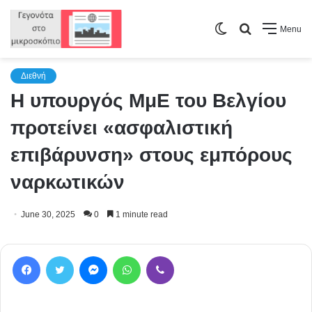
Switch
Search
Menu
skin
for
Διεθνή
Η υπουργός ΜμΕ του Βελγίου
προτείνει «ασφαλιστική
επιβάρυνση» στους εμπόρους
ναρκωτικών
June 30, 2025
0
1 minute read
Facebook
Twitter
Messenger
WhatsApp
Viber