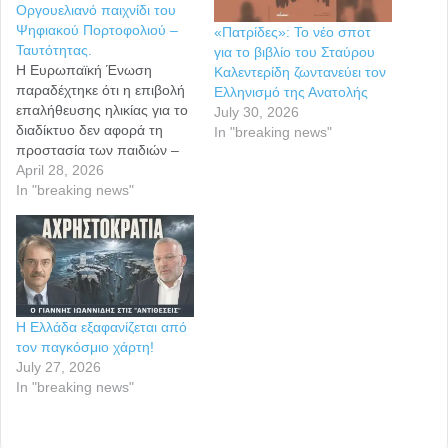
Οργουελιανό παιχνίδι του
Ψηφιακού Πορτοφολιού –
«Πατρίδες»: Το νέο σποτ
Ταυτότητας.
για το βιβλίο του Σταύρου
Η Ευρωπαϊκή Ένωση
Καλεντερίδη ζωντανεύει τον
παραδέχτηκε ότι η επιβολή
Ελληνισμό της Ανατολής
επαλήθευσης ηλικίας για το
July 30, 2026
διαδίκτυο δεν αφορά τη
In "breaking news"
προστασία των παιδιών –
Είναι το Οργουελιανό
April 28, 2026
παιχνίδι του Ψηφιακού
In "breaking news"
Πορτοφολιού – Ταυτότητας.
Μπορούμε να τους
νικήσουμε με τους δικούς
τους κανόνες! Αφυπνίσου…
Η ΕΕ δεν προστατεύει τα
παιδιά, αλυσοδένει τους
Η Ελλάδα εξαφανίζεται από
ενήλικες στο όνομα της…
τον παγκόσμιο χάρτη!
July 27, 2026
In "breaking news"