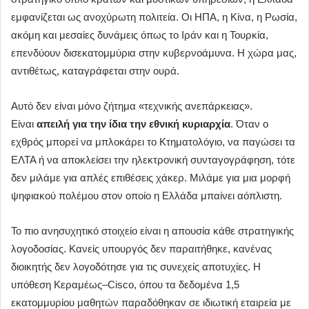
εμφανίζεται ως ανοχύρωτη πολιτεία. Οι ΗΠΑ, η Κίνα, η Ρωσία,
ακόμη και μεσαίες δυνάμεις όπως το Ιράν και η Τουρκία,
επενδύουν δισεκατομμύρια στην κυβερνοάμυνα. Η χώρα μας,
αντιθέτως, καταγράφεται στην ουρά.
Αυτό δεν είναι μόνο ζήτημα «τεχνικής ανεπάρκειας».
Είναι
απειλή για την ίδια την εθνική κυριαρχία
. Όταν ο
εχθρός μπορεί να μπλοκάρει το Κτηματολόγιο, να παγώσει τα
ΕΛΤΑ ή να αποκλείσει την ηλεκτρονική συνταγογράφηση, τότε
δεν μιλάμε για απλές επιθέσεις χάκερ. Μιλάμε για μια μορφή
ψηφιακού πολέμου στον οποίο η Ελλάδα μπαίνει αόπλιστη.
Το πιο ανησυχητικό στοιχείο είναι η απουσία κάθε στρατηγικής
λογοδοσίας. Κανείς υπουργός δεν παραιτήθηκε, κανένας
διοικητής δεν λογοδότησε για τις συνεχείς αποτυχίες. Η
υπόθεση Κεραμέως–Cisco, όπου τα δεδομένα 1,5
εκατομμυρίου μαθητών παραδόθηκαν σε ιδιωτική εταιρεία με