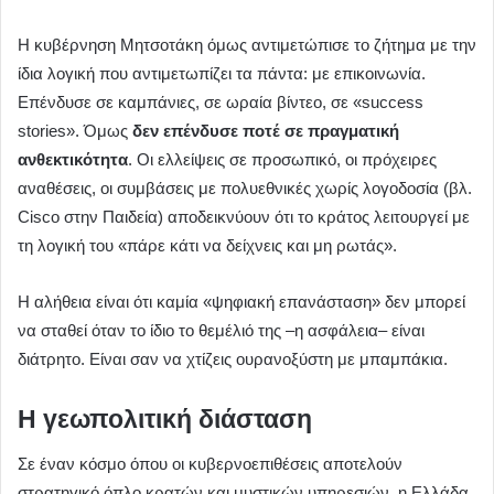
Η κυβέρνηση Μητσοτάκη όμως αντιμετώπισε το ζήτημα με την
ίδια λογική που αντιμετωπίζει τα πάντα: με επικοινωνία.
Επένδυσε σε καμπάνιες, σε ωραία βίντεο, σε «success
stories». Όμως
δεν επένδυσε ποτέ σε πραγματική
ανθεκτικότητα
. Οι ελλείψεις σε προσωπικό, οι πρόχειρες
αναθέσεις, οι συμβάσεις με πολυεθνικές χωρίς λογοδοσία (βλ.
Cisco στην Παιδεία) αποδεικνύουν ότι το κράτος λειτουργεί με
τη λογική του «πάρε κάτι να δείχνεις και μη ρωτάς».
Η αλήθεια είναι ότι καμία «ψηφιακή επανάσταση» δεν μπορεί
να σταθεί όταν το ίδιο το θεμέλιό της –η ασφάλεια– είναι
διάτρητο. Είναι σαν να χτίζεις ουρανοξύστη με μπαμπάκια.
Η γεωπολιτική διάσταση
Σε έναν κόσμο όπου οι κυβερνοεπιθέσεις αποτελούν
στρατηγικό όπλο κρατών και μυστικών υπηρεσιών, η Ελλάδα