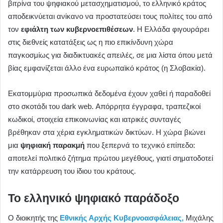
βιτρίνα του ψηφιακού μετασχηματισμού, το ελληνικό κράτος
αποδεικνύεται ανίκανο να προστατεύσει τους πολίτες του από
τον
εφιάλτη των κυβερνοεπιθέσεων
. Η Ελλάδα φιγουράρει
στις διεθνείς κατατάξεις ως η πιο επικίνδυνη χώρα
παγκοσμίως για διαδικτυακές απειλές, σε μια λίστα όπου μετά
βίας εμφανίζεται άλλο ένα ευρωπαϊκό κράτος (η Σλοβακία).
Εκατομμύρια προσωπικά δεδομένα έχουν χαθεί ή παραδοθεί
στο σκοτάδι του dark web. Απόρρητα έγγραφα, τραπεζικοί
κωδικοί, στοιχεία επικοινωνίας και ιατρικές συνταγές
βρέθηκαν στα χέρια εγκληματικών δικτύων. Η χώρα βιώνει
μια
ψηφιακή παρακμή
που ξεπερνά το τεχνικό επίπεδο:
αποτελεί πολιτικό ζήτημα πρώτου μεγέθους, γιατί σηματοδοτεί
την κατάρρευση του ίδιου του κράτους.
Το ελληνικό ψηφιακό παράδοξο
Ο διοικητής της
Εθνικής Αρχής Κυβερνοασφάλειας,
Μιχάλης