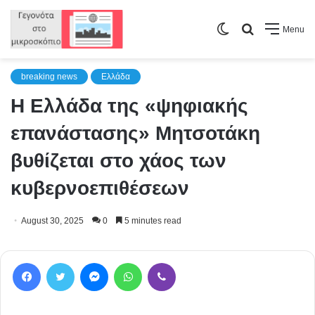
Switch
Search
Menu
skin
for
breaking news
Ελλάδα
Η Ελλάδα της «ψηφιακής
επανάστασης» Μητσοτάκη
βυθίζεται στο χάος των
κυβερνοεπιθέσεων
August 30, 2025
0
5 minutes read
Facebook
Twitter
Messenger
WhatsApp
Viber